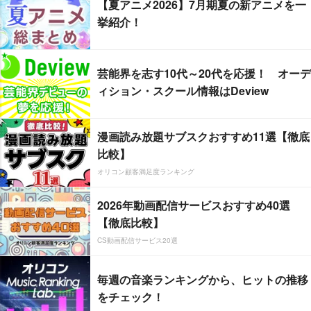
【夏アニメ2026】7月期夏の新アニメを一
挙紹介！
芸能界を志す10代～20代を応援！ オーデ
ィション・スクール情報はDeview
漫画読み放題サブスクおすすめ11選【徹底
比較】
オリコン顧客満足度ランキング
2026年動画配信サービスおすすめ40選
【徹底比較】
CS動画配信サービス20選
毎週の音楽ランキングから、ヒットの推移
をチェック！