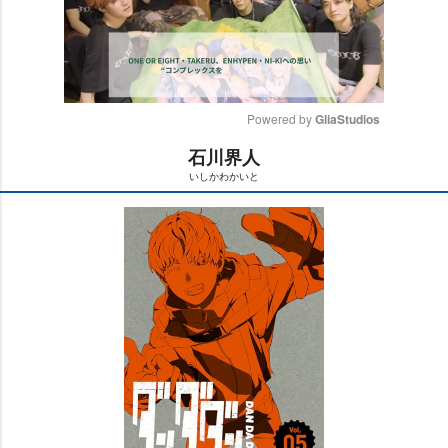
Powered by 
GliaStudios
石川界人
M
いしかわかいと
u
t
e