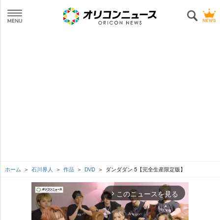
ホーム
石川界人
作品
DVD
ダンダダン 5【完全生産限定版】
このニュースを見る
arrow_forward_ios