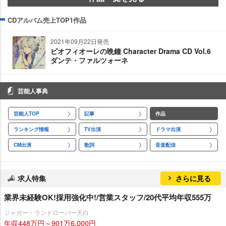
CDアルバム売上TOP1作品
2021年09月22日発売
ピオフィオーレの晩鐘 Character Drama CD Vol.6
ダンテ・ファルツォーネ
芸能人事典
芸能人TOP
記事
作品
ランキング情報
TV出演
ドラマ出演
CM出演
歌詞
音楽配信
求人特集
さらに見る
業界未経験OK!採用強化中!/営業スタッフ/20代平均年収555万
ジャガー・ランドローバー天白
年収448万円～901万6,000円