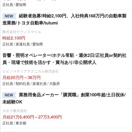
正社員 / 愛知県
経験者急募!時給2,100円、入社特典168万円の自動車製
NEW
造業務/トヨタ自動車/tutumi
株式会社テクノスマイル
時給2,100円
正社員 / 派遣社員 / 愛知県
音響・照明オペレーター/ホテル常駐・週休2日/正社員or契約社
員・現場で技術を活かす・賞与あり/非公開求人
ヒビノメディアテクニカル株式会社
月給20万円～36万円
正社員 / 契約社員 / 派遣社員 / 大阪府
業務用食品メーカー「購買職」創業100年超/土日祝休/
NEW
未経験OK
カネク株式会社
月給21万6,400円～27万3,400円
正社員 / 東京都