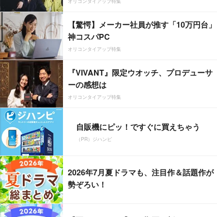
オリコンタイアップ特集
【驚愕】メーカー社員が推す「10万円台」
神コスパPC
オリコンタイアップ特集
『VIVANT』限定ウオッチ、プロデューサ
ーの感想は
オリコンタイアップ特集
自販機にピッ！ですぐに買えちゃう
（PR）ジハンピ
2026年7月夏ドラマも、注目作＆話題作が
勢ぞろい！