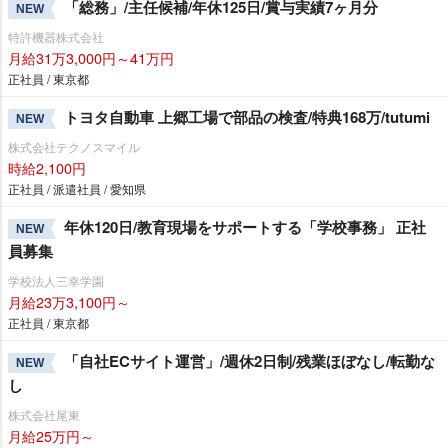
「総務」/主任候補/年休125日/賞与実績7ヶ月分
NEW
特許機器株式会社
月給31万3,000円～41万円
正社員 / 東京都
トヨタ自動車 上郷工場で部品の検査/特典168万/tutumi
NEW
株式会社テクノスマイル
時給2,100円
正社員 / 派遣社員 / 愛知県
年休120日/教育現場をサポートする「学校事務」 正社
NEW
員募集
学校法人三幸学園
月給23万3,100円～
正社員 / 東京都
「自社ECサイト運営」/週休2日制/残業ほぼなし/転勤な
NEW
し
株式会社尾東
月給25万円～