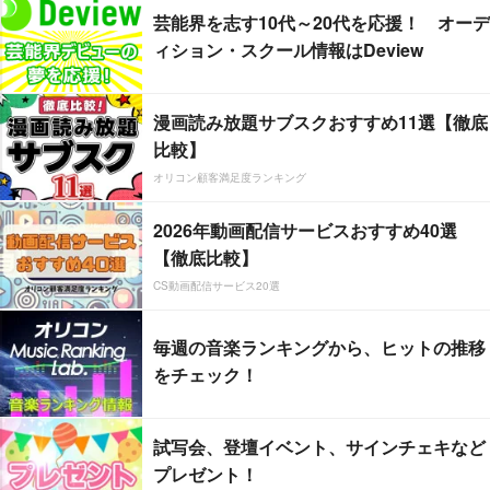
芸能界を志す10代～20代を応援！ オーデ
ィション・スクール情報はDeview
漫画読み放題サブスクおすすめ11選【徹底
比較】
オリコン顧客満足度ランキング
2026年動画配信サービスおすすめ40選
【徹底比較】
CS動画配信サービス20選
毎週の音楽ランキングから、ヒットの推移
をチェック！
試写会、登壇イベント、サインチェキなど
プレゼント！