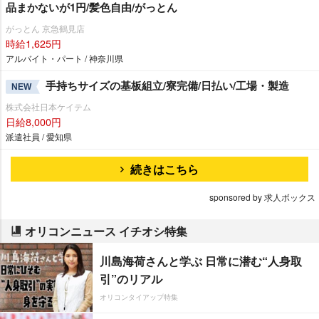
品まかないが1円/髪色自由/がっとん
がっとん 京急鶴見店
時給1,625円
アルバイト・パート / 神奈川県
手持ちサイズの基板組立/寮完備/日払い/工場・製造
NEW
株式会社日本ケイテム
日給8,000円
派遣社員 / 愛知県
続きはこちら
sponsored by 求人ボックス
オリコンニュース イチオシ特集
川島海荷さんと学ぶ 日常に潜む“人身取
引”のリアル
オリコンタイアップ特集