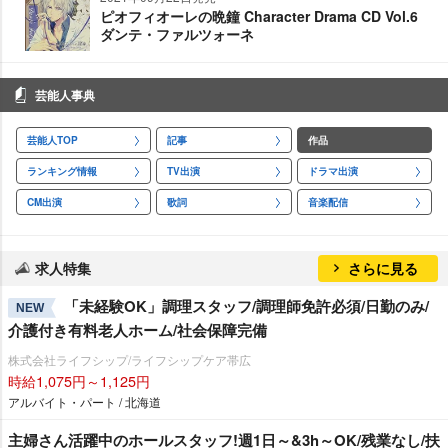
ピオフィオーレの晩鐘 Character Drama CD Vol.6
ダンテ・ファルツォーネ
芸能人事典
芸能人TOP
記事
作品
ランキング情報
TV出演
ドラマ出演
CM出演
歌詞
音楽配信
求人特集
さらに見る
「未経験OK」調理スタッフ/調理師免許必須/日勤のみ/
NEW
介護付き有料老人ホーム/社会保障完備
株式会社ライフシップ/ライフシップケア帯広
時給1,075円～1,125円
アルバイト・パート / 北海道
主婦さん活躍中のホールスタッフ!週1日～&3h～OK/残業なし/扶