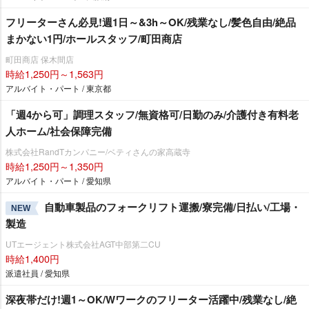
フリーターさん必見!週1日～&3h～OK/残業なし/髪色自由/絶品
まかない1円/ホールスタッフ/町田商店
町田商店 保木間店
時給1,250円～1,563円
アルバイト・パート / 東京都
「週4から可」調理スタッフ/無資格可/日勤のみ/介護付き有料老
人ホーム/社会保障完備
株式会社RandTカンパニー/ベティさんの家高蔵寺
時給1,250円～1,350円
アルバイト・パート / 愛知県
自動車製品のフォークリフト運搬/寮完備/日払い/工場・
NEW
製造
UTエージェント株式会社AGT中部第二CU
時給1,400円
派遣社員 / 愛知県
深夜帯だけ!週1～OK/Wワークのフリーター活躍中/残業なし/絶