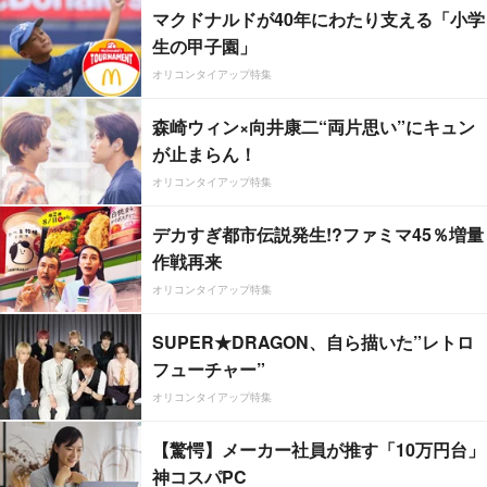
マクドナルドが40年にわたり支える「小学
生の甲子園」
オリコンタイアップ特集
森崎ウィン×向井康二“両片思い”にキュン
が止まらん！
オリコンタイアップ特集
デカすぎ都市伝説発生!?ファミマ45％増量
作戦再来
オリコンタイアップ特集
SUPER★DRAGON、自ら描いた”レトロ
フューチャー”
オリコンタイアップ特集
【驚愕】メーカー社員が推す「10万円台」
神コスパPC