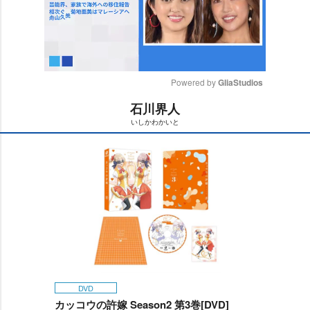
Powered by 
GliaStudios
石川界人
M
いしかわかいと
u
t
e
DVD
カッコウの許嫁 Season2 第3巻[DVD]