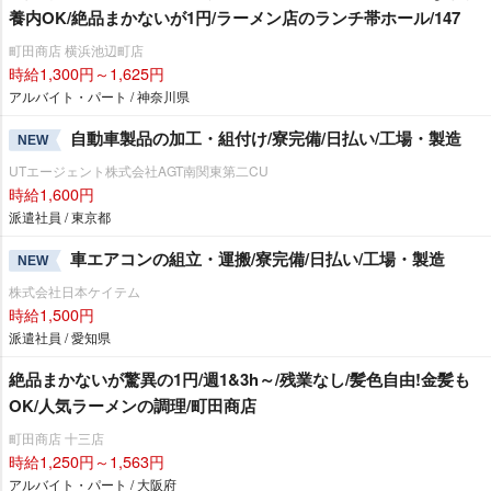
養内OK/絶品まかないが1円/ラーメン店のランチ帯ホール/147
町田商店 横浜池辺町店
時給1,300円～1,625円
アルバイト・パート / 神奈川県
自動車製品の加工・組付け/寮完備/日払い/工場・製造
NEW
UTエージェント株式会社AGT南関東第二CU
時給1,600円
派遣社員 / 東京都
車エアコンの組立・運搬/寮完備/日払い/工場・製造
NEW
株式会社日本ケイテム
時給1,500円
派遣社員 / 愛知県
絶品まかないが驚異の1円/週1&3h～/残業なし/髪色自由!金髪も
OK/人気ラーメンの調理/町田商店
町田商店 十三店
時給1,250円～1,563円
アルバイト・パート / 大阪府