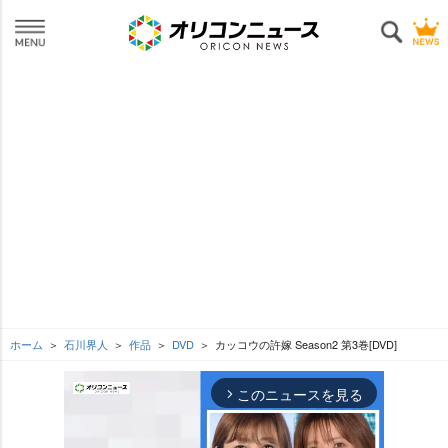
ホーム
石川界人
作品
DVD
カッコウの許嫁 Season2 第3巻[DVD]
このニュースを見る
arrow_forward_ios