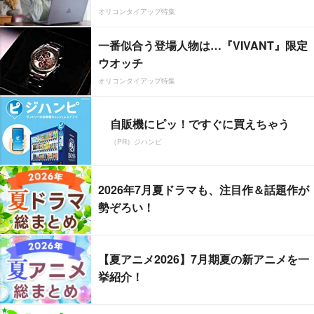
オリコンタイアップ特集
一番似合う登場人物は…『VIVANT』限定
ウオッチ
オリコンタイアップ特集
自販機にピッ！ですぐに買えちゃう
（PR）ジハンピ
2026年7月夏ドラマも、注目作＆話題作が
勢ぞろい！
【夏アニメ2026】7月期夏の新アニメを一
挙紹介！