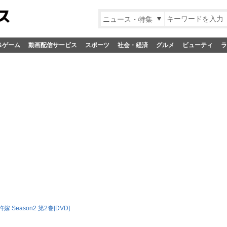
ニュース・特集
&ゲーム
動画配信サービス
スポーツ
社会・経済
グルメ
ビューティ
ラ
 Season2 第2巻[DVD]