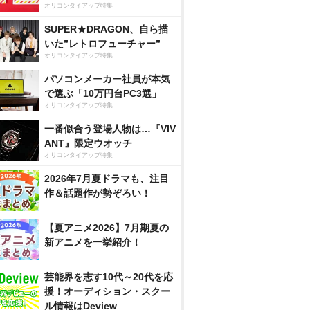
オリコンタイアップ特集
SUPER★DRAGON、自ら描
いた”レトロフューチャー”
オリコンタイアップ特集
パソコンメーカー社員が本気
で選ぶ「10万円台PC3選」
オリコンタイアップ特集
一番似合う登場人物は…『VIV
ANT』限定ウオッチ
オリコンタイアップ特集
2026年7月夏ドラマも、注目
作＆話題作が勢ぞろい！
【夏アニメ2026】7月期夏の
新アニメを一挙紹介！
芸能界を志す10代～20代を応
援！オーディション・スクー
ル情報はDeview