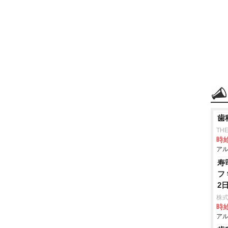
歯
TH
時給
アル
寿
フ
2
株
時給
アル