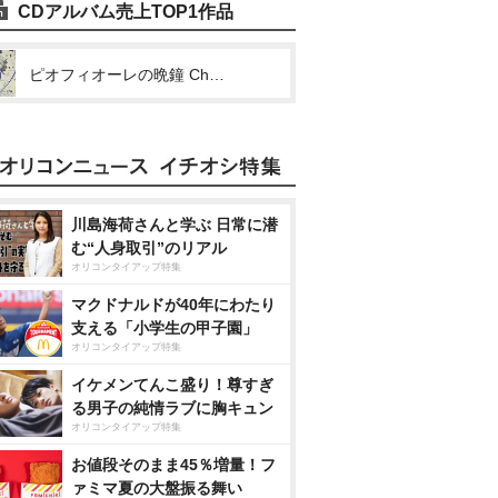
CDアルバム売上TOP1作品
ピオフィオーレの晩鐘 Character Drama CD Vol.6 ダンテ・ファルツォーネ
川島海荷さんと学ぶ 日常に潜
む“人身取引”のリアル
オリコンタイアップ特集
マクドナルドが40年にわたり
支える「小学生の甲子園」
オリコンタイアップ特集
イケメンてんこ盛り！尊すぎ
る男子の純情ラブに胸キュン
オリコンタイアップ特集
お値段そのまま45％増量！フ
ァミマ夏の大盤振る舞い