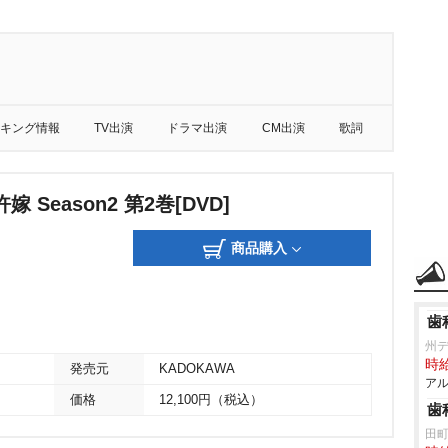
キング情報
TV出演
ドラマ出演
CM出演
歌詞
 Season2 第2巻[DVD]
商品購入
歯
州
時給
発売元
KADOKAWA
アル
価格
12,100円（税込）
歯
田