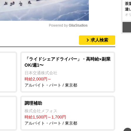
茶
違
オ
Powered by 
GliaStudios
求人検索
M
u
t
「ライドシェアドライバー」・高時給×副業
OK/週1〜
e
日本交通株式会社
時給2,000円～
アルバイト・パート / 東京都
調理補助
株式会社メフォス
時給1,500円～1,700円
アルバイト・パート / 東京都