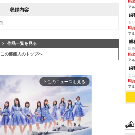
時給
アル
収録内容
歯
も
]
時給
アル
歯
作品一覧を見る
医
この芸能人のトップへ
時給
アル
歯
こ
時給
このニュースを見る
arrow_forward_ios
アル