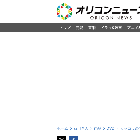
トップ
芸能
音楽
ドラマ&映画
アニメ
ホーム
石川界人
作品
DVD
カッコウの許嫁