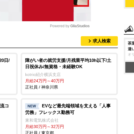
Powered by 
GliaStudios
求人検索
M
茶
違
u
オ
t
0日/
障がい者の就労支援/月残業平均10h以下/土
日祝休み/無資格・未経験OK
e
kotrio紹介横浜支店
月給24万円～40万円
正社員 / 神奈川県
流コ
EVなど最先端領域を支える「人事
NEW
労務」フレックス勤務可
東和電気株式会社
月給30万円～32万円
正社員 / 東京都