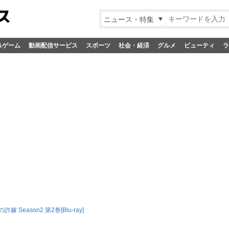
ニュース・特集
&ゲーム
動画配信サービス
スポーツ
社会・経済
グルメ
ビューティ
ラ
嫁 Season2 第2巻[Blu-ray]