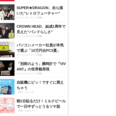
SUPER★DRAGON、自ら描
いた”レトロフューチャー”
オリコンタイアップ特集
CROWN HEAD、結成1周年で
見えた”バンドらしさ”
オリコンタイアップ特集
パソコンメーカー社員が本気
で選ぶ「10万円台PC3選」
オリコンタイアップ特集
「別班のよう」腕時計で『VIV
ANT』の世界観再現
オリコンタイアップ特集
自販機にピッ！ですぐに買え
ちゃう
（PR）ジハンピ
朝1分貼るだけ！ミルクピール
で一日中ずっとうるツヤ肌
（PR）サボリーノ