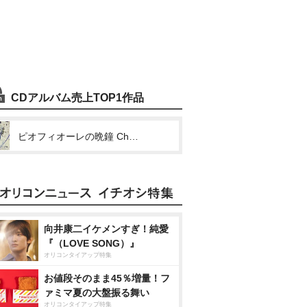
CDアルバム売上TOP1作品
ピオフィオーレの晩鐘 Character Drama CD Vol.6 ダンテ・ファルツォーネ
向井康二イケメンすぎ！純愛
『（LOVE SONG）』
オリコンタイアップ特集
お値段そのまま45％増量！フ
ァミマ夏の大盤振る舞い
オリコンタイアップ特集