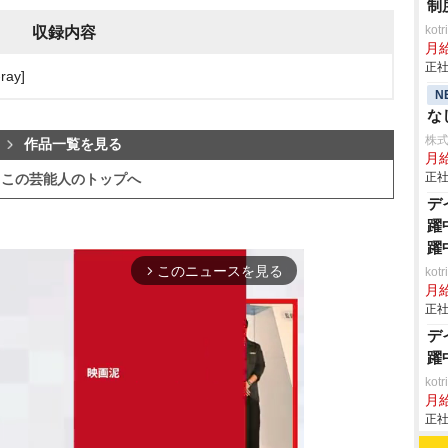
制
ko
収録内容
月
正社
ay]
N
な
株
作品一覧を見る
月給
正社
この芸能人のトップへ
デ
躍
躍
このニュースを見る
ko
arrow_forward_ios
月
正社
デ
躍
ko
月
正社