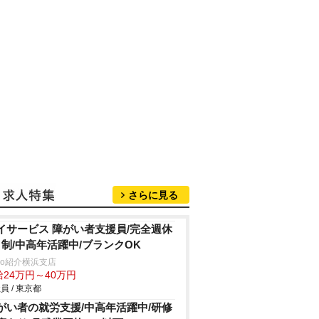
さらに見る
イサービス 障がい者支援員/完全週休
日制/中高年活躍中/ブランクOK
trio紹介横浜支店
給24万円～40万円
員 / 東京都
がい者の就労支援/中高年活躍中/研修