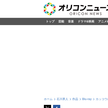
トップ
芸能
音楽
ドラマ&映画
アニメ
ホーム
石川界人
作品
Blu-ray
カッコウの許