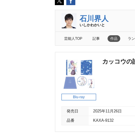
石川界人
いしかわかいと
芸能人TOP
記事
作品
ラン
カッコウの許嫁 
Blu-ray
発売日
2025年11月26日
品番
KAXA-9132