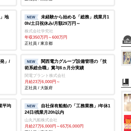
」地
未経験から始める「総務」残業月1
NEW
0h/土日祝休み/月額29万円～
株式会社学究社
年収350万円～600万円
正社員 / 東京都
発」/
関西電力グループ設備管理の「技
NEW
術系総合職」賞与6ヵ月分実績
関電プラント株式会社
月給23万6,000円～
正社員 / 大阪府
業平均
自社保有船舶の「工務業務」/年休1
NEW
24日/残業月20h以内
山丸汽船株式会社
月給27万6,000円～65万6,000円