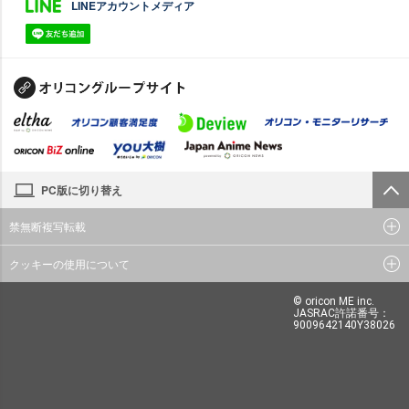
LINEアカウントメディア
PC版に切り替え
禁無断複写転載
クッキーの使用について
© oricon ME inc.
JASRAC許諾番号：
9009642140Y38026