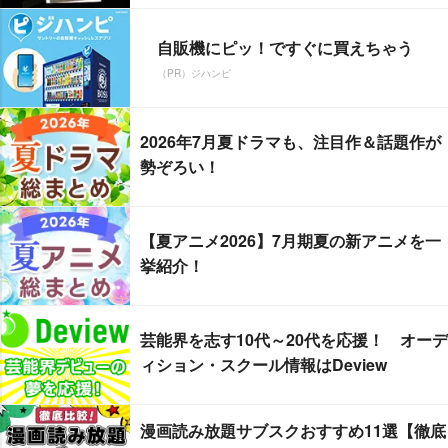
自販機にピッ！ですぐに買えちゃう
（PR）ジハンピ
2026年7月夏ドラマも、注目作＆話題作が
勢ぞろい！
【夏アニメ2026】7月期夏の新アニメを一
挙紹介！
芸能界を志す10代～20代を応援！ オーデ
ィション・スクール情報はDeview
漫画読み放題サブスクおすすめ11選【徹底