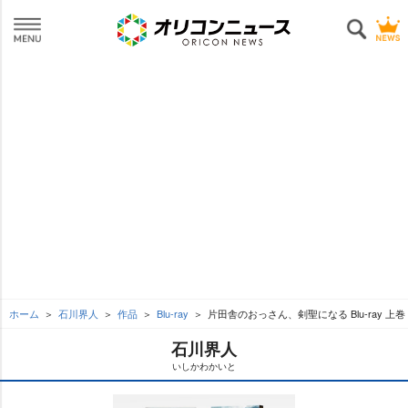
ホーム
石川界人
作品
Blu-ray
片田舎のおっさん、剣聖になる Blu-ray 上巻
石川界人
いしかわかいと