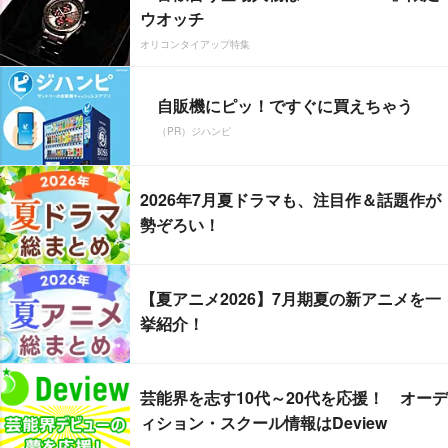
ウオッチ
オリコンタイアップ特集
自販機にピッ！ですぐに買えちゃう
（PR）ジハンピ
2026年7月夏ドラマも、注目作＆話題作が
勢ぞろい！
【夏アニメ2026】7月期夏の新アニメを一
挙紹介！
芸能界を志す10代～20代を応援！ オーデ
ィション・スクール情報はDeview