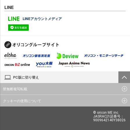
LINE
LINEアカウントメディア
PC版に切り替え
禁無断複写転載
クッキーの使用について
© oricon ME inc.
JASRAC許諾番号：
9009642140Y38026