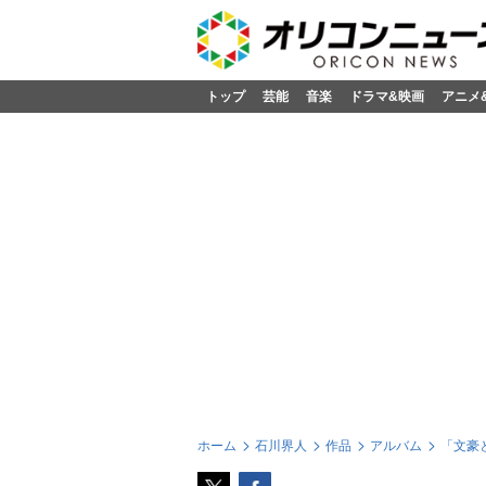
トップ
芸能
音楽
ドラマ&映画
アニメ
ホーム
石川界人
作品
アルバム
「文豪