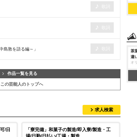
歌詞
歌詞
歌詞
～中島敦を語る編～」
茶
違
オ
作品一覧を見る
この芸能人のトップへ
求人検索
可/日
「寮完備」和菓子の製造/即入寮/製造・工
場/日勤/日払い/工場・製造