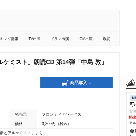
キング情報
TV出演
ドラマ出演
CM出演
歌詞
ケミスト」朗読CD 第14弾「中島 敦」
商品購入
N
可
有限
発売元
フロンティアワークス
時給
アル
価格
3,300円（税込）
金
「文豪とアルケミスト」より