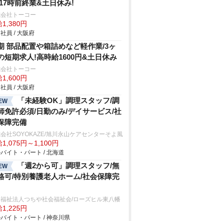
 17時前終業&土日休み!
式会社トーコー
1,380円
社員 / 大阪府
期 部品配置や箱詰めなど軽作業/3ヶ
の短期求人!高時給1600円&土日休み
式会社トーコー
1,600円
社員 / 大阪府
「未経験OK」調理スタッフ/調
EW
師免許必須/日勤のみ/デイサービス/社
保障完備
会社SOYOKAZE/旭川永山ケアセンターそよ風
1,075円～1,100円
バイト・パート / 北海道
「週2から可」調理スタッフ/無
EW
格可/特別養護老人ホーム/社会保障完
会福祉法人つちや社会福祉会/ローズヒル東八幡
1,225円
バイト・パート / 神奈川県