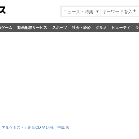
ニュース・特集
&ゲーム
動画配信サービス
スポーツ
社会・経済
グルメ
ビューティ
ラ
とアルケミスト」朗読CD 第14弾「中島 敦」