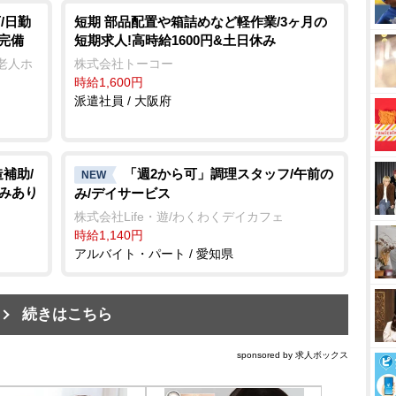
/日勤
短期 部品配置や箱詰めなど軽作業/3ヶ月の
完備
短期求人!高時給1600円&土日休み
老人ホ
株式会社トーコー
時給1,600円
派遣社員 / 大阪府
補助/
「週2から可」調理スタッフ/午前の
NEW
休みあり
み/デイサービス
株式会社Life・遊/わくわくデイカフェ
時給1,140円
アルバイト・パート / 愛知県
続きはこちら
sponsored by 求人ボックス