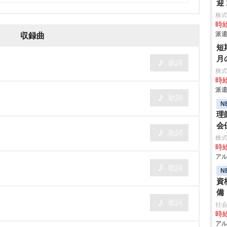
迎
株
時給
派遣
収録曲
短
月
歌詞
株
時給
派遣
歌詞
N
理
会
歌詞
株式
時給
アル
歌詞
N
資
備
歌詞
社
時給
アル