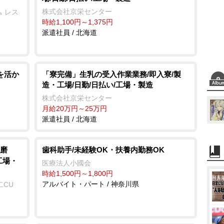
株式会社京栄センター
 レス
時給1,100円～1,375円
派遣社員 / 北海道
を活か
「寮完備」生乳の受入作業業務/即入寮/製
造・工場/日勤/日払い/工場・製造
株式会社京栄センター
月給20万円～25万円
派遣社員 / 北海道
磨
歯科助手/未経験OK・扶養内勤務OK
工場・
医療法人小國会
時給1,500円～1,800円
アルバイト・パート / 神奈川県
二CU