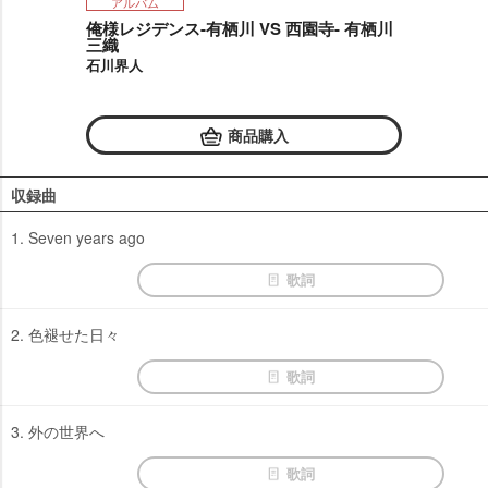
アルバム
俺様レジデンス-有栖川 VS 西園寺- 有栖川
三織
石川界人
商品購入
収録曲
1. Seven years ago
歌詞
2. 色褪せた日々
歌詞
3. 外の世界へ
歌詞