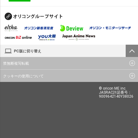
PC版に切り替え
禁無断複写転載
クッキーの使用について
© oricon ME inc.
JASRAC許諾番号：
9009642140Y38026