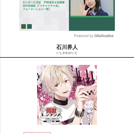
Powered by 
GliaStudios
石川界人
M
いしかわかいと
u
t
e