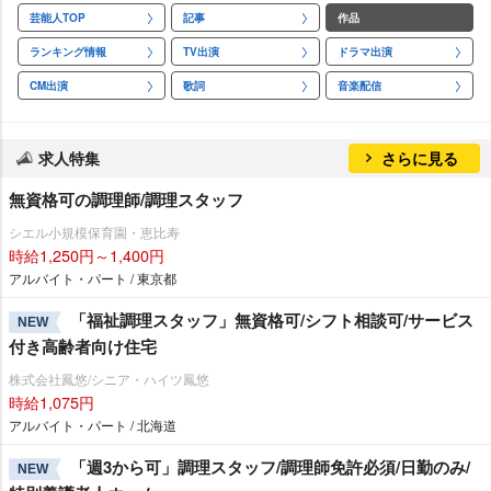
芸能人TOP
記事
作品
ランキング情報
TV出演
ドラマ出演
CM出演
歌詞
音楽配信
求人特集
さらに見る
無資格可の調理師/調理スタッフ
シエル小規模保育園・恵比寿
時給1,250円～1,400円
アルバイト・パート / 東京都
「福祉調理スタッフ」無資格可/シフト相談可/サービス
NEW
付き高齢者向け住宅
株式会社鳳悠/シニア・ハイツ鳳悠
時給1,075円
アルバイト・パート / 北海道
「週3から可」調理スタッフ/調理師免許必須/日勤のみ/
NEW