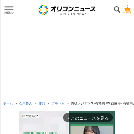
ホーム
石川界人
作品
アルバム
俺様レジデンス-有栖川 VS 西園寺- 有栖川
このニュースを見る
arrow_forward_ios