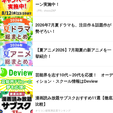
ーン実施中！
（PR）chocoZAP
2026年7月夏ドラマも、注目作＆話題作が
勢ぞろい！
【夏アニメ2026】7月期夏の新アニメを一
挙紹介！
芸能界を志す10代～20代を応援！ オーデ
ィション・スクール情報はDeview
漫画読み放題サブスクおすすめ11選【徹底
比較】
オリコン顧客満足度ランキング