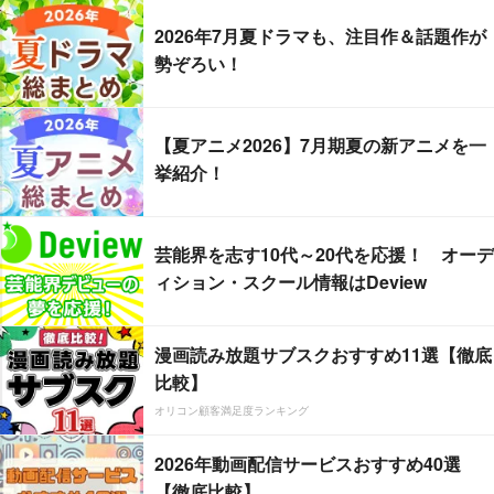
2026年7月夏ドラマも、注目作＆話題作が
勢ぞろい！
【夏アニメ2026】7月期夏の新アニメを一
挙紹介！
芸能界を志す10代～20代を応援！ オーデ
ィション・スクール情報はDeview
漫画読み放題サブスクおすすめ11選【徹底
比較】
オリコン顧客満足度ランキング
2026年動画配信サービスおすすめ40選
【徹底比較】