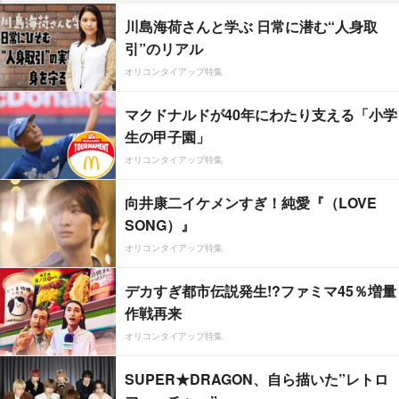
川島海荷さんと学ぶ 日常に潜む“人身取
引”のリアル
オリコンタイアップ特集
マクドナルドが40年にわたり支える「小学
生の甲子園」
オリコンタイアップ特集
向井康二イケメンすぎ！純愛『（LOVE
SONG）』
オリコンタイアップ特集
デカすぎ都市伝説発生!?ファミマ45％増量
作戦再来
オリコンタイアップ特集
SUPER★DRAGON、自ら描いた”レトロ