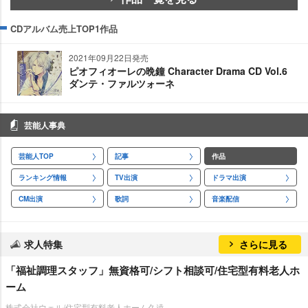
CDアルバム売上TOP1作品
2021年09月22日発売
ピオフィオーレの晩鐘 Character Drama CD Vol.6
ダンテ・ファルツォーネ
芸能人事典
芸能人TOP
記事
作品
ランキング情報
TV出演
ドラマ出演
CM出演
歌詞
音楽配信
求人特集
さらに見る
「福祉調理スタッフ」無資格可/シフト相談可/住宅型有料老人ホ
ーム
株式会社ウェル/住宅型有料老人ホーム久遠