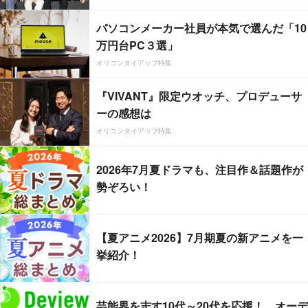
パソコンメーカー社員が本気で選んだ「10
万円台PC３選」
オリコンタイアップ特集
『VIVANT』限定ウオッチ、プロデューサ
ーの感想は
オリコンタイアップ特集
2026年7月夏ドラマも、注目作＆話題作が
勢ぞろい！
【夏アニメ2026】7月期夏の新アニメを一
挙紹介！
芸能界を志す10代～20代を応援！ オーデ