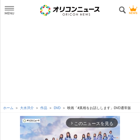
ホーム
大水洋介
作品
DVD
映画「#真相をお話しします」DVD通常版
このニュースを見る
arrow_forward_ios