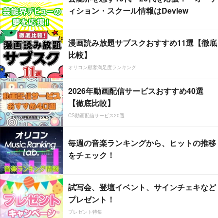
ィション・スクール情報はDeview
漫画読み放題サブスクおすすめ11選【徹底
比較】
オリコン顧客満足度ランキング
2026年動画配信サービスおすすめ40選
【徹底比較】
CS動画配信サービス20選
毎週の音楽ランキングから、ヒットの推移
をチェック！
試写会、登壇イベント、サインチェキなど
プレゼント！
プレゼント特集