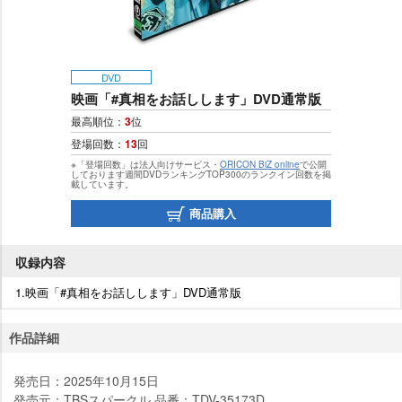
DVD
映画「#真相をお話しします」DVD通常版
最高順位：
3
位
登場回数：
13
回
※「登場回数」は法人向けサービス・
ORICON BiZ online
で公開
しております週間DVDランキングTOP300のランクイン回数を掲
載しています。
商品購入
収録内容
1.映画「#真相をお話しします」DVD通常版
作品詳細
発売日：2025年10月15日
発売元：TBSスパークル 品番：TDV-35173D