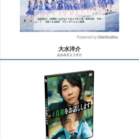
Powered by 
GliaStudios
大水洋介
M
おおみずようすけ
u
t
e