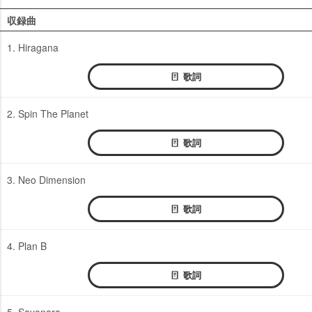
収録曲
1. Hiragana
歌詞
2. Spin The Planet
歌詞
3. Neo Dimension
歌詞
4. Plan B
歌詞
5. Sayonara