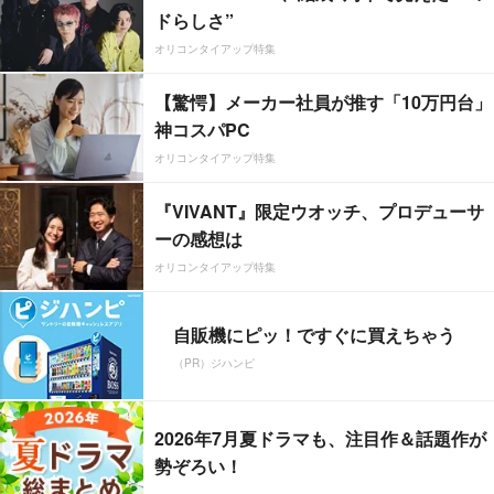
ドらしさ”
オリコンタイアップ特集
【驚愕】メーカー社員が推す「10万円台」
神コスパPC
オリコンタイアップ特集
『VIVANT』限定ウオッチ、プロデューサ
ーの感想は
オリコンタイアップ特集
自販機にピッ！ですぐに買えちゃう
（PR）ジハンピ
2026年7月夏ドラマも、注目作＆話題作が
勢ぞろい！