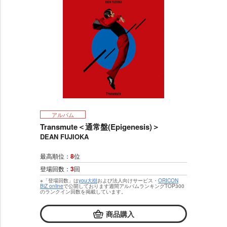
アルバム
Transmute＜通常盤(Epigenesis)＞
DEAN FUJIOKA
最高順位：
8
位
登場回数：
3
回
※「登場回数」は
you大樹
および法人向けサービス・
ORICON
BiZ online
で公開しております週間アルバムランキングTOP300
のランクイン回数を掲載しています。
商品購入