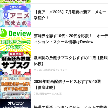
【夏アニメ2026】7月期夏の新アニメを一
挙紹介！
芸能界を志す10代～20代を応援！ オーデ
ィション・スクール情報はDeview
漫画読み放題サブスクおすすめ11選【徹底
比較】
オリコン顧客満足度ランキング
2026年動画配信サービスおすすめ40選
【徹底比較】
CS動画配信サービス20選
毎週の音楽ランキングから、ヒットの推移