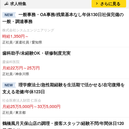
求人特集
さらに見る
一般事務・OA事務/残業基本なし年休130日社保完備の
NEW
一般・調達事務
株式会社シスムエンジニアリング
時給1,350円～
正社員 / 派遣社員 / 愛知県
歯科助手/未経験OK・研修制度充実
慶歯科医院
月給22万円～25万円
正社員 / 神奈川県
理学療法士/急性期経験を生活期で活かせる!在宅復帰を
NEW
支える老健/年休123日
社会医療法人財団 仁医会
月給25万5,000円～33万5,000円
正社員 / 東京都
鶴橋風月天保山店の調理・接客スタッフ/経験不問/年間休日120