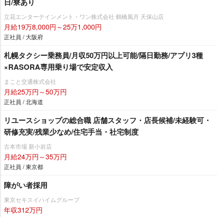
日/寮あり
立花エンターテインメント・ワン株式会社 鶴橋風月 天保山店
月給19万8,000円～25万1,000円
正社員 / 大阪府
札幌タクシー乗務員/月収50万円以上可能/隔日勤務/アプリ3種
×RASORA専用乗り場で安定収入
まこと交通株式会社
月給25万円～50万円
正社員 / 北海道
リユースショップの総合職 店舗スタッフ・店長候補/未経験可・
研修充実/残業少なめ/住宅手当・社宅制度
古本市場 新小岩店
月給24万円～35万円
正社員 / 東京都
障がい者採用
東京セキスイハイムグループ
年収312万円