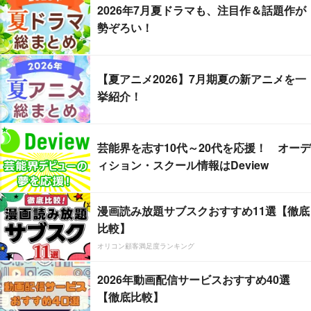
2026年7月夏ドラマも、注目作＆話題作が
勢ぞろい！
【夏アニメ2026】7月期夏の新アニメを一
挙紹介！
芸能界を志す10代～20代を応援！ オーデ
ィション・スクール情報はDeview
漫画読み放題サブスクおすすめ11選【徹底
比較】
オリコン顧客満足度ランキング
2026年動画配信サービスおすすめ40選
【徹底比較】