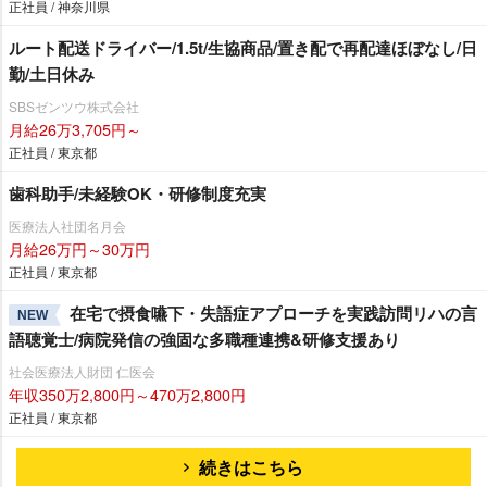
正社員 / 神奈川県
ルート配送ドライバー/1.5t/生協商品/置き配で再配達ほぼなし/日
勤/土日休み
SBSゼンツウ株式会社
月給26万3,705円～
正社員 / 東京都
歯科助手/未経験OK・研修制度充実
医療法人社団名月会
月給26万円～30万円
正社員 / 東京都
在宅で摂食嚥下・失語症アプローチを実践訪問リハの言
NEW
語聴覚士/病院発信の強固な多職種連携&研修支援あり
社会医療法人財団 仁医会
年収350万2,800円～470万2,800円
正社員 / 東京都
続きはこちら