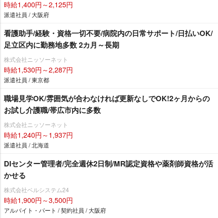
時給1,400円～2,125円
派遣社員 / 大阪府
看護助手/経験・資格一切不要/病院内の日常サポート/日払いOK/
足立区内に勤務地多数 2カ月～長期
株式会社ニッソーネット
時給1,530円～2,287円
派遣社員 / 東京都
職場見学OK/雰囲気が合わなければ更新なしでOK!2ヶ月からの
お試し介護職/帯広市内に多数
株式会社ニッソーネット
時給1,240円～1,937円
派遣社員 / 北海道
DIセンター管理者/完全週休2日制/MR認定資格や薬剤師資格が活
かせる
株式会社ベルシステム24
時給1,900円～3,500円
アルバイト・パート / 契約社員 / 大阪府