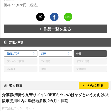
価格：1,572円（税込）
作品一覧を見る
芸能人事典
芸能人TOP
記事
作品
ランキング情報
TV出演
ドラマ出演
CM出演
歌詞
音楽配信
求人特集
さらに見る
介護職/清掃や見守りメイン/正直キツいのはヤダという方向け/大
阪市淀川区内に勤務地多数 2カ月～長期
株式会社ニッソーネット