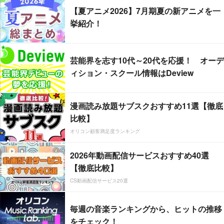
【夏アニメ2026】7月期夏の新アニメを一
挙紹介！
芸能界を志す10代～20代を応援！ オーデ
ィション・スクール情報はDeview
漫画読み放題サブスクおすすめ11選【徹底
比較】
オリコン顧客満足度ランキング
2026年動画配信サービスおすすめ40選
【徹底比較】
CS動画配信サービス20選
毎週の音楽ランキングから、ヒットの推移
をチェック！