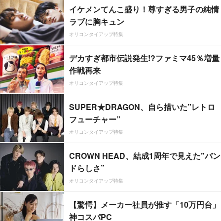
イケメンてんこ盛り！尊すぎる男子の純情
ラブに胸キュン
オリコンタイアップ特集
デカすぎ都市伝説発生!?ファミマ45％増量
作戦再来
オリコンタイアップ特集
SUPER★DRAGON、自ら描いた”レトロ
フューチャー”
オリコンタイアップ特集
CROWN HEAD、結成1周年で見えた”バン
ドらしさ”
オリコンタイアップ特集
【驚愕】メーカー社員が推す「10万円台」
神コスパPC