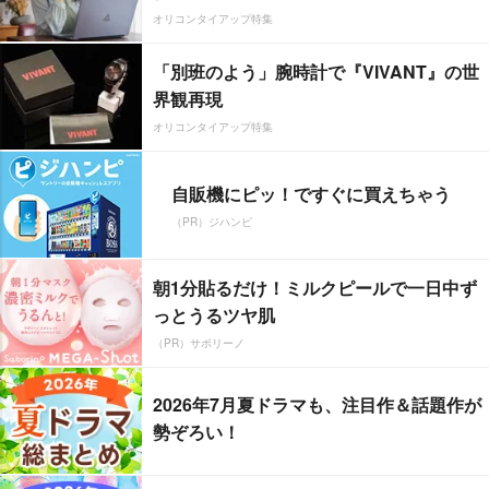
オリコンタイアップ特集
「別班のよう」腕時計で『VIVANT』の世
界観再現
オリコンタイアップ特集
自販機にピッ！ですぐに買えちゃう
（PR）ジハンピ
朝1分貼るだけ！ミルクピールで一日中ず
っとうるツヤ肌
（PR）サボリーノ
2026年7月夏ドラマも、注目作＆話題作が
勢ぞろい！