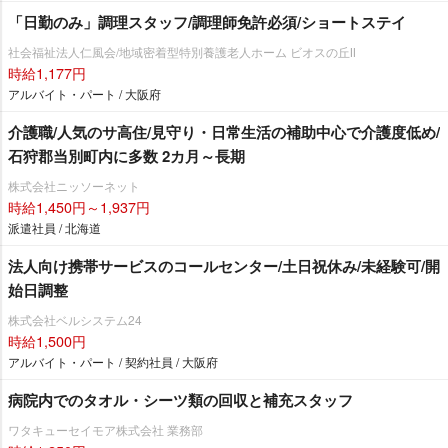
「日勤のみ」調理スタッフ/調理師免許必須/ショートステイ
社会福祉法人仁風会/地域密着型特別養護老人ホーム ビオスの丘Ⅱ
時給1,177円
アルバイト・パート / 大阪府
介護職/人気のサ高住/見守り・日常生活の補助中心で介護度低め/
石狩郡当別町内に多数 2カ月～長期
株式会社ニッソーネット
時給1,450円～1,937円
派遣社員 / 北海道
法人向け携帯サービスのコールセンター/土日祝休み/未経験可/開
始日調整
株式会社ベルシステム24
時給1,500円
アルバイト・パート / 契約社員 / 大阪府
病院内でのタオル・シーツ類の回収と補充スタッフ
ワタキューセイモア株式会社 業務部