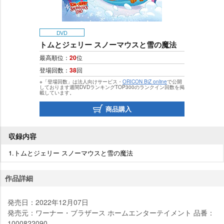
DVD
トムとジェリー スノーマウスと雪の魔法
最高順位：
20
位
登場回数：
38
回
※「登場回数」は法人向けサービス・
ORICON BiZ online
で公開
しております週間DVDランキングTOP300のランクイン回数を掲
載しています。
商品購入
収録内容
1.トムとジェリー スノーマウスと雪の魔法
作品詳細
発売日：2022年12月07日
発売元：ワーナー・ブラザース ホームエンターテイメント 品番：
1000822090