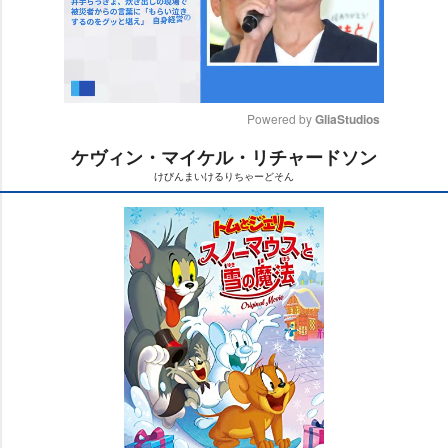
Powered by 
GliaStudios
ケヴィン・マイケル・リチャードソン
M
けびんまいけるりちゃーどそん
u
t
e