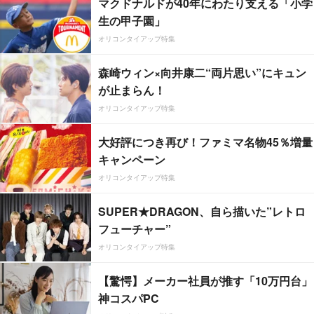
マクドナルドが40年にわたり支える「小学
生の甲子園」
オリコンタイアップ特集
森崎ウィン×向井康二“両片思い”にキュン
が止まらん！
オリコンタイアップ特集
大好評につき再び！ファミマ名物45％増量
キャンペーン
オリコンタイアップ特集
SUPER★DRAGON、自ら描いた”レトロ
フューチャー”
オリコンタイアップ特集
【驚愕】メーカー社員が推す「10万円台」
神コスパPC