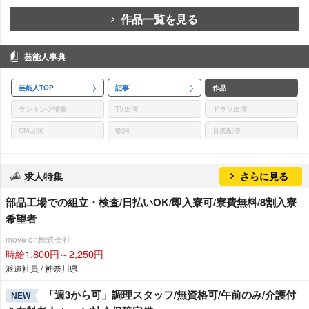
作品一覧を見る
芸能人事典
芸能人TOP
記事
作品
ランキング情報
TV出演
ドラマ出演
CM出演
歌詞
音楽配信
求人特集
さらに見る
部品工場での組立・検査/日払いOK/即入寮可/寮費無料/8割入寮
希望者
move on株式会社
時給1,800円～2,250円
派遣社員 / 神奈川県
「週3から可」調理スタッフ/無資格可/午前のみ/介護付
NEW