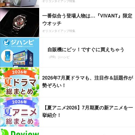
オリコンタイアップ特集
一番似合う登場人物は…『VIVANT』限定
ウオッチ
オリコンタイアップ特集
自販機にピッ！ですぐに買えちゃう
（PR）ジハンピ
2026年7月夏ドラマも、注目作＆話題作が
勢ぞろい！
【夏アニメ2026】7月期夏の新アニメを一
挙紹介！