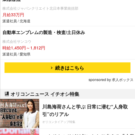
株式会社ジャパンクリエイト北日本事業統括部
月給33万円
派遣社員 / 北海道
自動車エンブレムの製造・検査/土日休み
株式会社サンコウ
時給1,450円～1,812円
派遣社員 / 愛知県
続きはこちら
sponsored by 求人ボックス
オリコンニュース イチオシ特集
川島海荷さんと学ぶ 日常に潜む“人身取
引”のリアル
オリコンタイアップ特集