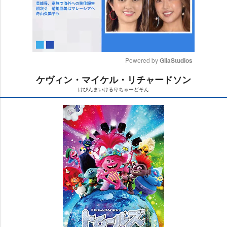
Powered by 
GliaStudios
ケヴィン・マイケル・リチャードソン
M
けびんまいけるりちゃーどそん
u
t
e