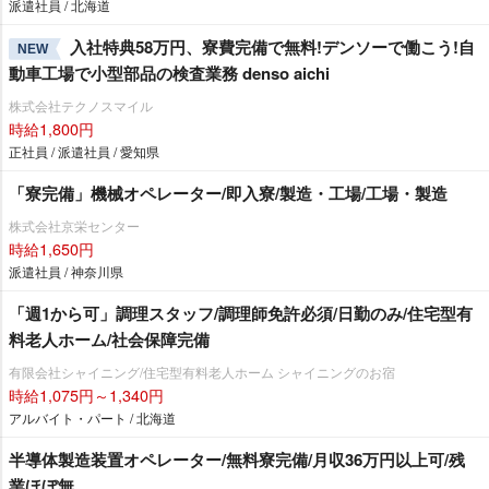
派遣社員 / 北海道
入社特典58万円、寮費完備で無料!デンソーで働こう!自
NEW
動車工場で小型部品の検査業務 denso aichi
株式会社テクノスマイル
時給1,800円
正社員 / 派遣社員 / 愛知県
「寮完備」機械オペレーター/即入寮/製造・工場/工場・製造
株式会社京栄センター
時給1,650円
派遣社員 / 神奈川県
「週1から可」調理スタッフ/調理師免許必須/日勤のみ/住宅型有
料老人ホーム/社会保障完備
有限会社シャイニング/住宅型有料老人ホーム シャイニングのお宿
時給1,075円～1,340円
アルバイト・パート / 北海道
半導体製造装置オペレーター/無料寮完備/月収36万円以上可/残
業ほぼ無