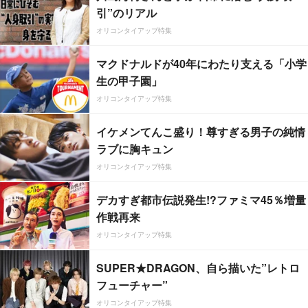
引”のリアル
オリコンタイアップ特集
マクドナルドが40年にわたり支える「小学
生の甲子園」
オリコンタイアップ特集
イケメンてんこ盛り！尊すぎる男子の純情
ラブに胸キュン
オリコンタイアップ特集
デカすぎ都市伝説発生!?ファミマ45％増量
作戦再来
オリコンタイアップ特集
SUPER★DRAGON、自ら描いた”レトロ
フューチャー”
オリコンタイアップ特集