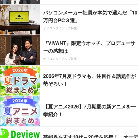
パソコンメーカー社員が本気で選んだ「10
万円台PC３選」
オリコンタイアップ特集
『VIVANT』限定ウオッチ、プロデューサ
ーの感想は
オリコンタイアップ特集
2026年7月夏ドラマも、注目作＆話題作が
勢ぞろい！
【夏アニメ2026】7月期夏の新アニメを一
挙紹介！
芸能界を志す10代～20代を応援！ オーデ