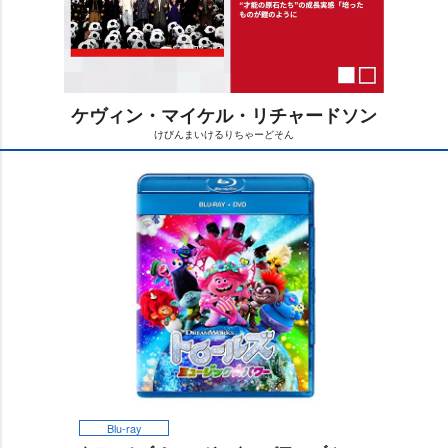
ケヴィン・マイケル・リチャードソン
けびんまいけるりちゃーどそん
M
u
t
e
Blu-ray