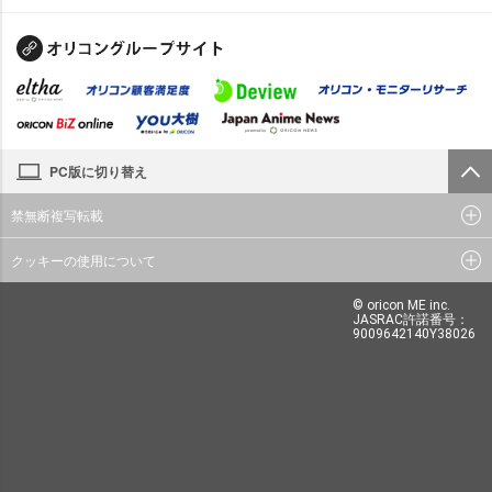
PC版に切り替え
禁無断複写転載
クッキーの使用について
© oricon ME inc.
JASRAC許諾番号：
9009642140Y38026