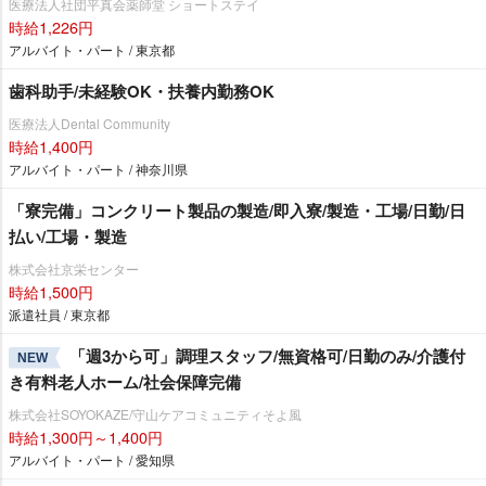
医療法人社団平真会薬師堂 ショートステイ
時給1,226円
アルバイト・パート / 東京都
歯科助手/未経験OK・扶養内勤務OK
医療法人Dental Community
時給1,400円
アルバイト・パート / 神奈川県
「寮完備」コンクリート製品の製造/即入寮/製造・工場/日勤/日
払い/工場・製造
株式会社京栄センター
時給1,500円
派遣社員 / 東京都
「週3から可」調理スタッフ/無資格可/日勤のみ/介護付
NEW
き有料老人ホーム/社会保障完備
株式会社SOYOKAZE/守山ケアコミュニティそよ風
時給1,300円～1,400円
アルバイト・パート / 愛知県