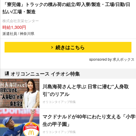
「寮完備」トラックの積み荷の組立/即入寮/製造・工場/日勤/日
払い/工場・製造
株式会社京栄センター
時給1,300円
派遣社員 / 神奈川県
続きはこちら
sponsored by 求人ボックス
オリコンニュース イチオシ特集
川島海荷さんと学ぶ 日常に潜む“人身取
引”のリアル
オリコンタイアップ特集
マクドナルドが40年にわたり支える「小学
生の甲子園」
オリコンタイアップ特集