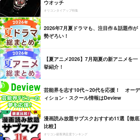
ウオッチ
オリコンタイアップ特集
2026年7月夏ドラマも、注目作＆話題作が
勢ぞろい！
【夏アニメ2026】7月期夏の新アニメを一
挙紹介！
芸能界を志す10代～20代を応援！ オーデ
ィション・スクール情報はDeview
漫画読み放題サブスクおすすめ11選【徹底
比較】
オリコン顧客満足度ランキング