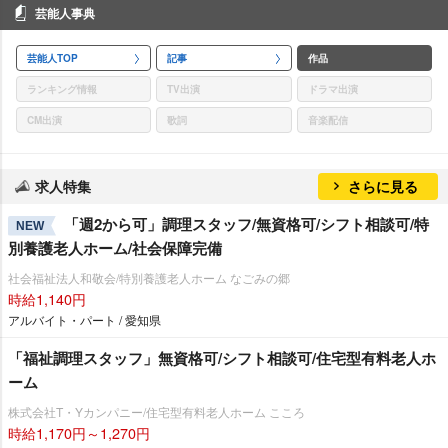
芸能人事典
芸能人TOP
記事
作品
ランキング情報
TV出演
ドラマ出演
CM出演
歌詞
音楽配信
求人特集
さらに見る
「週2から可」調理スタッフ/無資格可/シフト相談可/特
NEW
別養護老人ホーム/社会保障完備
社会福祉法人和敬会/特別養護老人ホーム なごみの郷
時給1,140円
アルバイト・パート / 愛知県
「福祉調理スタッフ」無資格可/シフト相談可/住宅型有料老人ホ
ーム
株式会社T・Yカンパニー/住宅型有料老人ホーム こころ
時給1,170円～1,270円