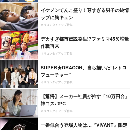
イケメンてんこ盛り！尊すぎる男子の純情
ラブに胸キュン
オリコンタイアップ特集
デカすぎ都市伝説発生!?ファミマ45％増量
作戦再来
オリコンタイアップ特集
SUPER★DRAGON、自ら描いた”レトロ
フューチャー”
オリコンタイアップ特集
【驚愕】メーカー社員が推す「10万円台」
神コスパPC
オリコンタイアップ特集
一番似合う登場人物は…『VIVANT』限定