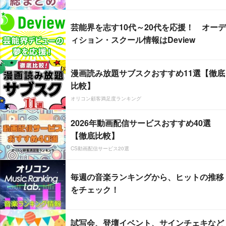
芸能界を志す10代～20代を応援！ オーデ
ィション・スクール情報はDeview
漫画読み放題サブスクおすすめ11選【徹底
比較】
オリコン顧客満足度ランキング
2026年動画配信サービスおすすめ40選
【徹底比較】
CS動画配信サービス20選
毎週の音楽ランキングから、ヒットの推移
をチェック！
試写会、登壇イベント、サインチェキなど