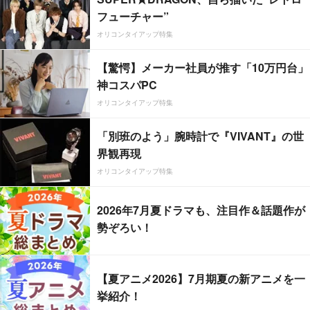
フューチャー”
オリコンタイアップ特集
【驚愕】メーカー社員が推す「10万円台」
神コスパPC
オリコンタイアップ特集
「別班のよう」腕時計で『VIVANT』の世
界観再現
オリコンタイアップ特集
2026年7月夏ドラマも、注目作＆話題作が
勢ぞろい！
【夏アニメ2026】7月期夏の新アニメを一
挙紹介！