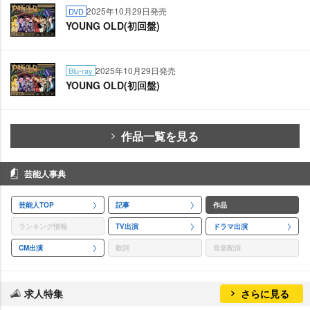
2025年10月29日発売
DVD
YOUNG OLD(初回盤)
2025年10月29日発売
Blu-ray
YOUNG OLD(初回盤)
作品一覧を見る
芸能人事典
芸能人TOP
記事
作品
ランキング情報
TV出演
ドラマ出演
CM出演
歌詞
音楽配信
求人特集
さらに見る