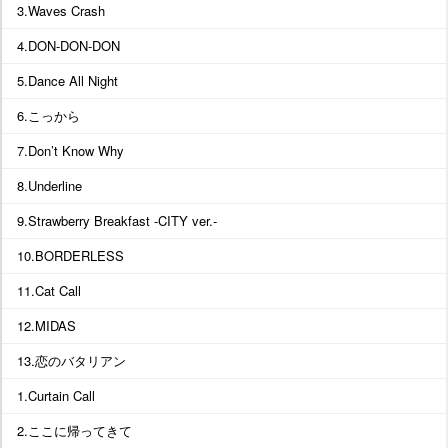
3.Waves Crash
4.DON-DON-DON
5.Dance All Night
6.こっから
7.Don’t Know Why
8.Underline
9.Strawberry Breakfast -CITY ver.-
10.BORDERLESS
11.Cat Call
12.MIDAS
13.恋のバタリアン
1.Curtain Call
2.ここに帰ってきて