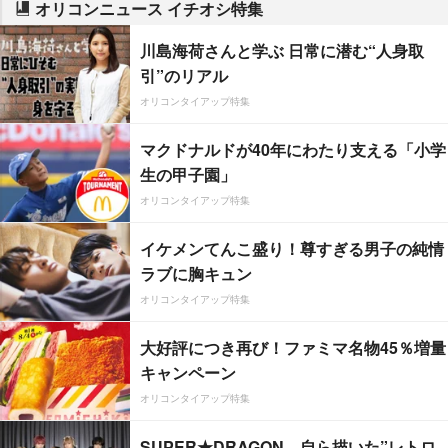
オリコンニュース イチオシ特集
川島海荷さんと学ぶ 日常に潜む“人身取
引”のリアル
オリコンタイアップ特集
マクドナルドが40年にわたり支える「小学
生の甲子園」
オリコンタイアップ特集
イケメンてんこ盛り！尊すぎる男子の純情
ラブに胸キュン
オリコンタイアップ特集
大好評につき再び！ファミマ名物45％増量
キャンペーン
オリコンタイアップ特集
SUPER★DRAGON、自ら描いた”レトロ