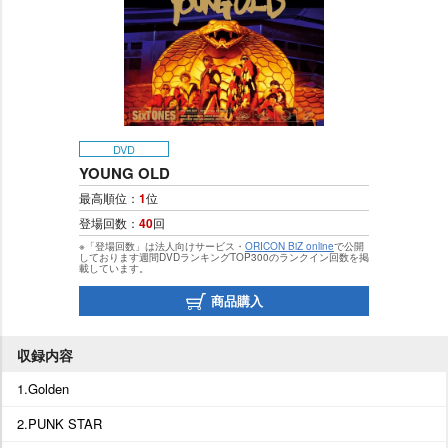
DVD
YOUNG OLD
最高順位：
1
位
登場回数：
40
回
※「登場回数」は法人向けサービス・
ORICON BiZ online
で公開
しております週間DVDランキングTOP300のランクイン回数を掲
載しています。
商品購入
収録内容
1.Golden
2.PUNK STAR