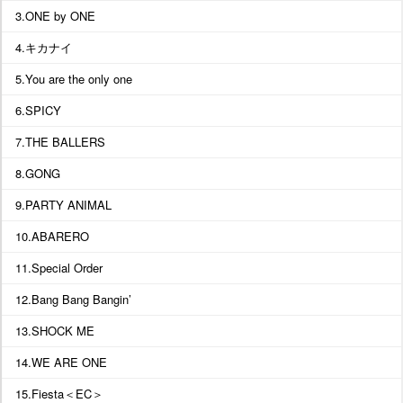
3.ONE by ONE
4.キカナイ
5.You are the only one
6.SPICY
7.THE BALLERS
8.GONG
9.PARTY ANIMAL
10.ABARERO
11.Special Order
12.Bang Bang Bangin’
13.SHOCK ME
14.WE ARE ONE
15.Fiesta＜EC＞