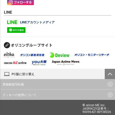
LINE
LINEアカウントメディア
PC版に切り替え
禁無断複写転載
クッキーの使用について
© oricon ME inc.
JASRAC許諾番号：
9009642140Y38026