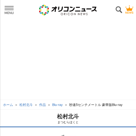
ホーム
松村北斗
作品
Blu-ray
秒速5センチメートル 豪華版Blu-ray
松村北斗
まつむらほくと