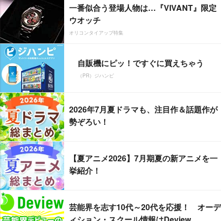
一番似合う登場人物は…『VIVANT』限定
ウオッチ
オリコンタイアップ特集
自販機にピッ！ですぐに買えちゃう
（PR）ジハンピ
2026年7月夏ドラマも、注目作＆話題作が
勢ぞろい！
【夏アニメ2026】7月期夏の新アニメを一
挙紹介！
芸能界を志す10代～20代を応援！ オーデ
ィション・スクール情報はDeview