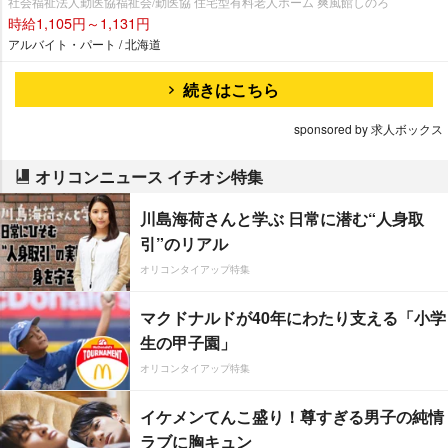
社会福祉法人勤医協福祉会/勤医協 住宅型有料老人ホーム 爽風館しのろ
時給1,105円～1,131円
アルバイト・パート / 北海道
続きはこちら
sponsored by 求人ボックス
オリコンニュース イチオシ特集
川島海荷さんと学ぶ 日常に潜む“人身取
引”のリアル
オリコンタイアップ特集
マクドナルドが40年にわたり支える「小学
生の甲子園」
オリコンタイアップ特集
イケメンてんこ盛り！尊すぎる男子の純情
ラブに胸キュン