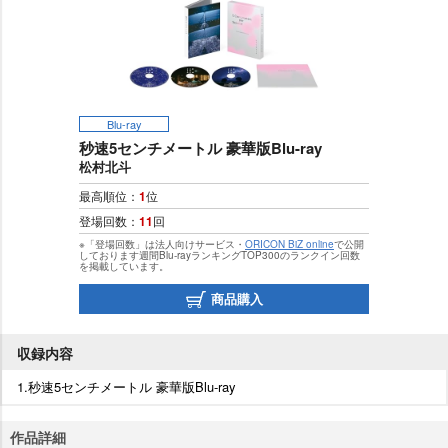
Blu-ray
秒速5センチメートル 豪華版Blu-ray
松村北斗
最高順位：
1
位
登場回数：
11
回
※「登場回数」は法人向けサービス・
ORICON BiZ online
で公開
しております週間Blu-rayランキングTOP300のランクイン回数
を掲載しています。
商品購入
収録内容
1.秒速5センチメートル 豪華版Blu-ray
作品詳細