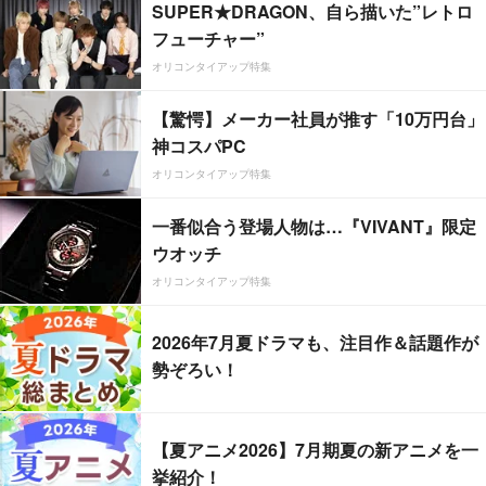
SUPER★DRAGON、自ら描いた”レトロ
フューチャー”
オリコンタイアップ特集
【驚愕】メーカー社員が推す「10万円台」
神コスパPC
オリコンタイアップ特集
一番似合う登場人物は…『VIVANT』限定
ウオッチ
オリコンタイアップ特集
2026年7月夏ドラマも、注目作＆話題作が
勢ぞろい！
【夏アニメ2026】7月期夏の新アニメを一
挙紹介！