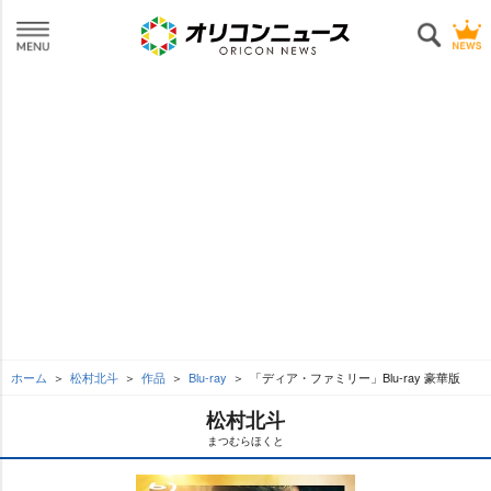
ホーム
松村北斗
作品
Blu-ray
「ディア・ファミリー」Blu-ray 豪華版
松村北斗
まつむらほくと