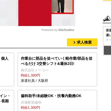
Powered by 
GliaStudios
茶
違
オ
求人検索
M
u
t
、個人
作業台に部品を並べていく軽作業/部品を並
べるだけ 3交替シフト&週休2日!
e
株式会社トーコー
時給1,300円
派遣社員 / 大阪府
メイン・
歯科助手/未経験OK・扶養内勤務OK
～長期
赤塚駅前歯科
時給1,300円