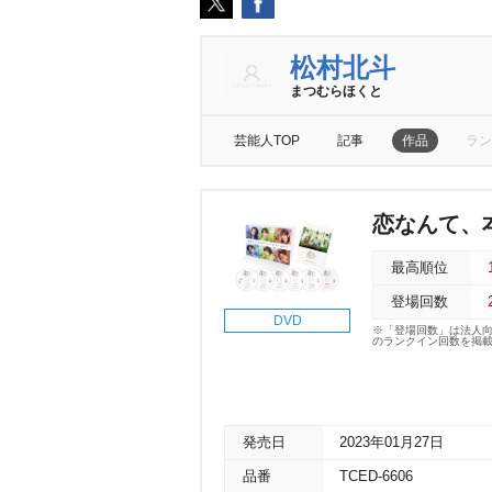
松村北斗
まつむらほくと
芸能人TOP
記事
作品
ラン
恋なんて、本
最高順位
登場回数
DVD
※「登場回数」は法人
のランクイン回数を掲
発売日
2023年01月27日
品番
TCED-6606