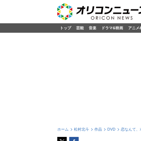
トップ
芸能
音楽
ドラマ&映画
アニメ
ホーム
松村北斗
作品
DVD
恋なんて、本