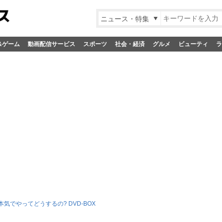
ニュース・特集
&ゲーム
動画配信サービス
スポーツ
社会・経済
グルメ
ビューティ
ラ
気でやってどうするの? DVD-BOX