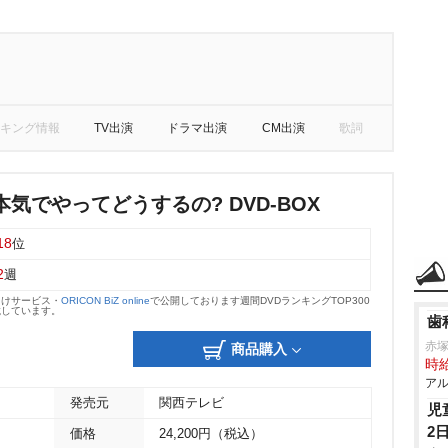
キング情報
TV出演
ドラマ出演
CM出演
歌詞
気でやってどうするの? DVD-BOX
18
位
2
週
向けサービス・
ORICON BiZ online
で公開しております週間DVDランキングTOP300
載しています。
歯
赤
商品購入
時給
アル
発売元
関西テレビ
児
2
価格
24,200円（税込）