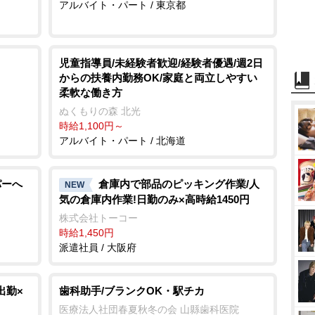
アルバイト・パート / 東京都
児童指導員/未経験者歓迎/経験者優遇/週2日
からの扶養内勤務OK/家庭と両立しやすい
柔軟な働き方
ぬくもりの森 北光
時給1,100円～
アルバイト・パート / 北海道
パーへ
倉庫内で部品のピッキング作業/人
NEW
気の倉庫内作業!日勤のみ×高時給1450円
株式会社トーコー
時給1,450円
派遣社員 / 大阪府
出勤×
歯科助手/ブランクOK・駅チカ
医療法人社団春夏秋冬の会 山縣歯科医院