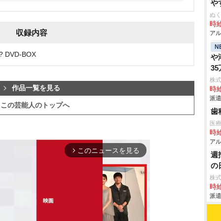
す
ぬく
時給
収録内容
アル
N
DVD-BOX
溶
3
電
株
作品一覧を見る
時給
派遣
この芸能人のトップへ
歯
医
時給
アル
このニュースを見る
arrow_forward_ios
週
の
株
時給
派遣