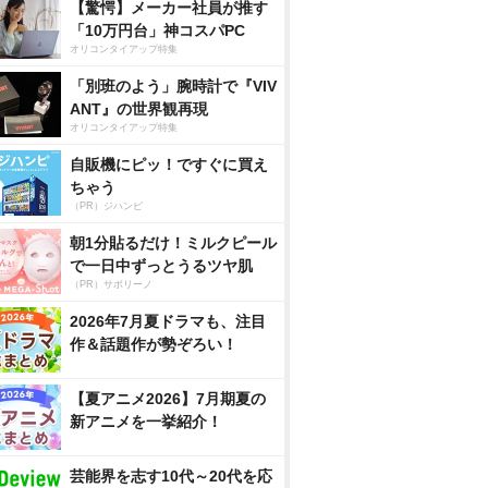
【驚愕】メーカー社員が推す
「10万円台」神コスパPC
オリコンタイアップ特集
「別班のよう」腕時計で『VIV
ANT』の世界観再現
オリコンタイアップ特集
自販機にピッ！ですぐに買え
ちゃう
（PR）ジハンピ
朝1分貼るだけ！ミルクピール
で一日中ずっとうるツヤ肌
（PR）サボリーノ
2026年7月夏ドラマも、注目
作＆話題作が勢ぞろい！
【夏アニメ2026】7月期夏の
新アニメを一挙紹介！
芸能界を志す10代～20代を応