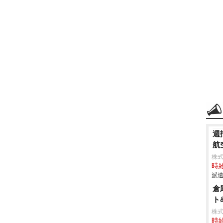
週
航
株
時給
派遣
倉
ト
株
時給