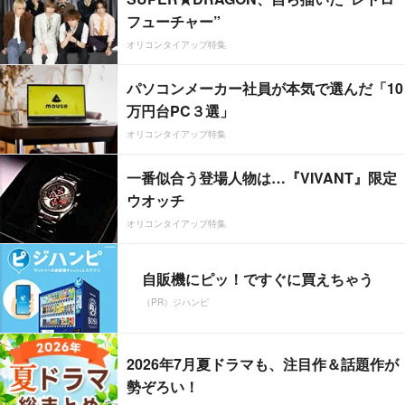
フューチャー”
オリコンタイアップ特集
パソコンメーカー社員が本気で選んだ「10
万円台PC３選」
オリコンタイアップ特集
一番似合う登場人物は…『VIVANT』限定
ウオッチ
オリコンタイアップ特集
自販機にピッ！ですぐに買えちゃう
（PR）ジハンピ
2026年7月夏ドラマも、注目作＆話題作が
勢ぞろい！