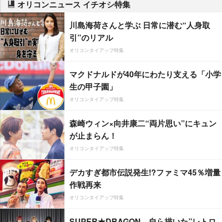
オリコンニュース イチオシ特集
川島海荷さんと学ぶ 日常に潜む“人身取
引”のリアル
オリコンタイアップ特集
マクドナルドが40年にわたり支える「小学
生の甲子園」
オリコンタイアップ特集
森崎ウィン×向井康二“両片思い”にキュン
が止まらん！
オリコンタイアップ特集
デカすぎ都市伝説発生!?ファミマ45％増量
作戦再来
オリコンタイアップ特集
SUPER★DRAGON、自ら描いた”レトロ