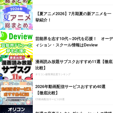
【夏アニメ2026】7月期夏の新アニメを一
挙紹介！
芸能界を志す10代～20代を応援！ オーデ
ィション・スクール情報はDeview
漫画読み放題サブスクおすすめ11選【徹底
比較】
オリコン顧客満足度ランキング
2026年動画配信サービスおすすめ40選
【徹底比較】
CS動画配信サービス20選