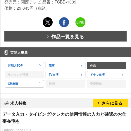
発売元：関西テレビ 品番：TCBD-1309
価格：29,645円（税込）
作品一覧を見る
芸能人事典
芸能人TOP
記事
作品
ランキング情報
TV出演
ドラマ出演
CM出演
歌詞
音楽配信
求人特集
さらに見る
データ入力・タイピング/クレカの信用情報の入力と確認のお仕
事在宅も
Career Place Plus