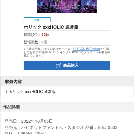
DVD
ホリック xxxHOLiC 通常版
最高順位：
12
位
登場回数：
6
回
※「登場回数」は法人向けサービス・
ORICON BiZ online
で公開
しております週間DVDランキングTOP300のランクイン回数を掲
載しています。
商品購入
収録内容
1.ホリック xxxHOLiC 通常版
作品詳細
発売日：2022年10月05日
発売元：ハピネットファントム・スタジオ 品番：BIBJ-3533
価格：4,290円（税込）