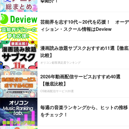
挙紹介！
芸能界を志す10代～20代を応援！ オーデ
ィション・スクール情報はDeview
漫画読み放題サブスクおすすめ11選【徹底
比較】
オリコン顧客満足度ランキング
2026年動画配信サービスおすすめ40選
【徹底比較】
CS動画配信サービス20選
毎週の音楽ランキングから、ヒットの推移
をチェック！