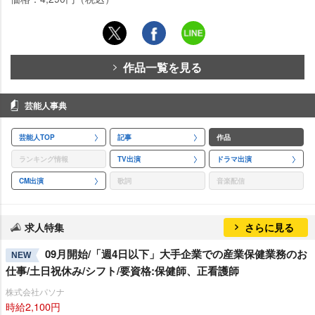
作品一覧を見る
芸能人事典
芸能人TOP
記事
作品
ランキング情報
TV出演
ドラマ出演
CM出演
歌詞
音楽配信
求人特集
さらに見る
09月開始/「週4日以下」大手企業での産業保健業務のお
NEW
仕事/土日祝休み/シフト/要資格:保健師、正看護師
株式会社パソナ
時給2,100円