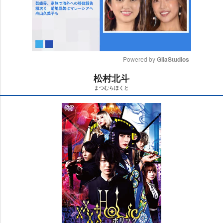
Powered by 
GliaStudios
松村北斗
M
まつむらほくと
u
t
e