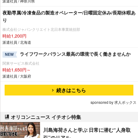
派遣社員 / 神奈川県
夜勤専属/冷凍食品の製造オペレーター/日曜固定休み/長期休暇あ
り
株式会社ジャパンクリエイト北日本事業統括部
時給1,200円
派遣社員 / 北海道
ライフワークバランス最高の環境で長く働きませんか
NEW
関東サービス株式会社
時給1,650円～
派遣社員 / 大阪府
続きはこちら
sponsored by 求人ボックス
オリコンニュース イチオシ特集
川島海荷さんと学ぶ 日常に潜む“人身取
引”のリアル