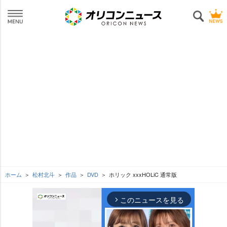
ホーム
松村北斗
作品
DVD
ホリック xxxHOLiC 通常版
このニュースを見る
arrow_forward_ios