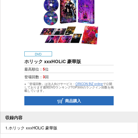
DVD
ホリック xxxHOLiC 豪華版
最高順位：
5
位
登場回数：
3
回
※「登場回数」は法人向けサービス・
ORICON BiZ online
で公開
しております週間DVDランキングTOP300のランクイン回数を掲
載しています。
商品購入
収録内容
1.ホリック xxxHOLiC 豪華版