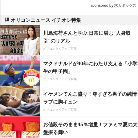
sponsored by 求人ボックス
オリコンニュース イチオシ特集
川島海荷さんと学ぶ 日常に潜む“人身取
引”のリアル
オリコンタイアップ特集
マクドナルドが40年にわたり支える「小学
生の甲子園」
オリコンタイアップ特集
イケメンてんこ盛り！尊すぎる男子の純情
ラブに胸キュン
オリコンタイアップ特集
お値段そのまま45％増量！ファミマ夏の大
盤振る舞い