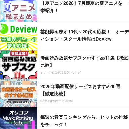
【夏アニメ2026】7月期夏の新アニメを一
挙紹介！
芸能界を志す10代～20代を応援！ オーデ
ィション・スクール情報はDeview
漫画読み放題サブスクおすすめ11選【徹底
比較】
オリコン顧客満足度ランキング
2026年動画配信サービスおすすめ40選
【徹底比較】
CS動画配信サービス20選
毎週の音楽ランキングから、ヒットの推移
をチェック！