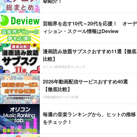
挙紹介！
芸能界を志す10代～20代を応援！ オーデ
ィション・スクール情報はDeview
漫画読み放題サブスクおすすめ11選【徹底
比較】
オリコン顧客満足度ランキング
2026年動画配信サービスおすすめ40選
【徹底比較】
CS動画配信サービス20選
毎週の音楽ランキングから、ヒットの推移
をチェック！