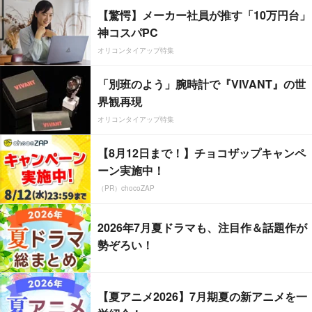
【驚愕】メーカー社員が推す「10万円台」
神コスパPC
オリコンタイアップ特集
「別班のよう」腕時計で『VIVANT』の世
界観再現
オリコンタイアップ特集
【8月12日まで！】チョコザップキャンペ
ーン実施中！
（PR）chocoZAP
2026年7月夏ドラマも、注目作＆話題作が
勢ぞろい！
【夏アニメ2026】7月期夏の新アニメを一