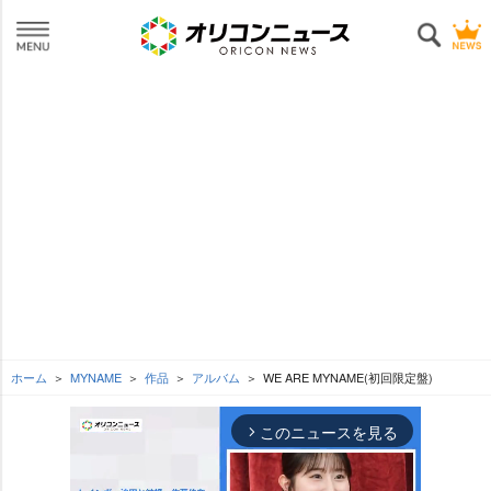
ホーム
MYNAME
作品
アルバム
WE ARE MYNAME(初回限定盤)
このニュースを見る
arrow_forward_ios