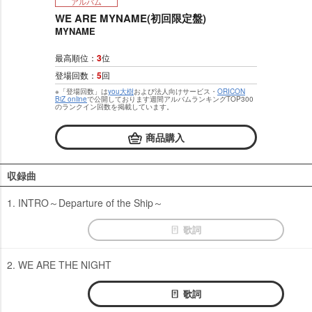
アルバム
WE ARE MYNAME(初回限定盤)
MYNAME
最高順位：
3
位
登場回数：
5
回
※「登場回数」は
you大樹
および法人向けサービス・
ORICON
BiZ online
で公開しております週間アルバムランキングTOP300
のランクイン回数を掲載しています。
商品購入
収録曲
1. INTRO～Departure of the Ship～
歌詞
2. WE ARE THE NIGHT
歌詞