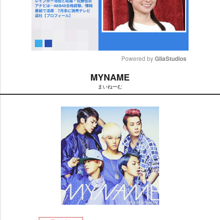
Powered by 
GliaStudios
MYNAME
M
まいねーむ
u
t
e