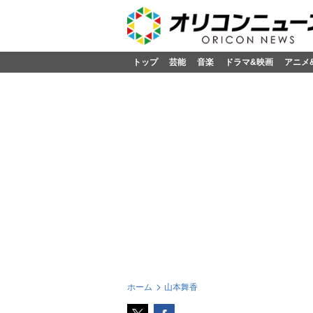
トップ
芸能
音楽
ドラマ&映画
アニメ
ホーム
山本舞香