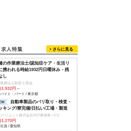
さらに見る
健の作業療法士/認知症ケア・生活リ
に携われる時給1932円日曜休み・残
なし
医療法人財団 仁医会
1,932円～
バイト・パート / 東京都
自動車製品のバリ取り・検査・
EW
ッキング/寮完備/日払い/工場・製造
エージェント株式会社AGT東海第一CU
1,270円
社員 / 愛知県