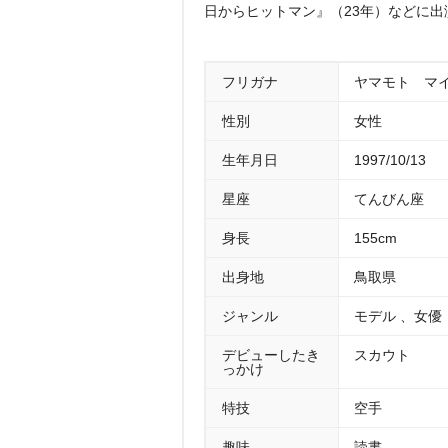
日からヒットマン』（23年）などに
フリガナ
ヤマモト マ
性別
女性
生年月日
1997/10/13
星座
てんびん座
身長
155cm
出身地
鳥取県
ジャンル
モデル 、女優
デビューしたき
スカウト
っかけ
特技
空手
趣味
読書