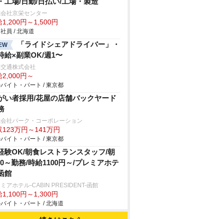
・工場/日勤/日払い/工場・製造
式会社京栄センター
1,200円～1,500円
社員 / 北海道
「ライドシェアドライバー」・
EW
時給×副業OK/週1〜
本交通株式会社
2,000円～
バイト・パート / 東京都
がい者採用/花屋の店舗バックヤード
務
式会社パーク・コーポレーション
123万円～141万円
バイト・パート / 東京都
経験OK/朝食レストランスタッフ/朝
:00～勤務/時給1100円～/プレミアホテ
函館
ミアホテル-CABIN PRESIDENT-函館
1,100円～1,300円
バイト・パート / 北海道