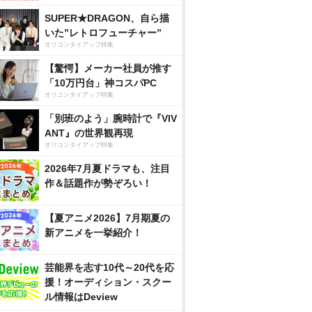
SUPER★DRAGON、自ら描
いた”レトロフューチャー”
オリコンタイアップ特集
【驚愕】メーカー社員が推す
「10万円台」神コスパPC
オリコンタイアップ特集
「別班のよう」腕時計で『VIV
ANT』の世界観再現
オリコンタイアップ特集
2026年7月夏ドラマも、注目
作＆話題作が勢ぞろい！
【夏アニメ2026】7月期夏の
新アニメを一挙紹介！
芸能界を志す10代～20代を応
援！オーディション・スクー
ル情報はDeview