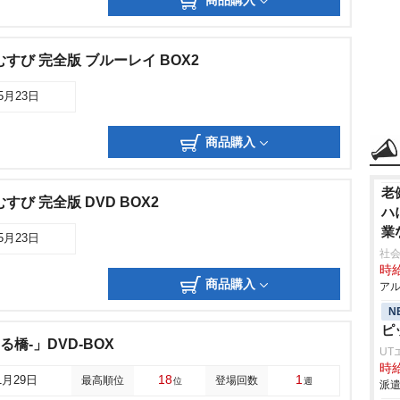
商品購入
すび 完全版 ブルーレイ BOX2
05月23日
商品購入
老
び 完全版 DVD BOX2
ハ
業
05月23日
社会
時給
商品購入
アル
N
ピ
ける橋-」DVD-BOX
UT
時給
18
1
1月29日
最高順位
登場回数
位
週
派遣