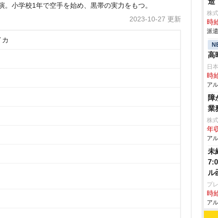
造
出演。小学校1年で空手を始め、黒帯の実力をもつ。
株
2023-10-27 更新
時給
派遣
イカ
N
高
日
時給
アル
障
業
株
年収
アル
未
7
ル
プレ
時給
アル