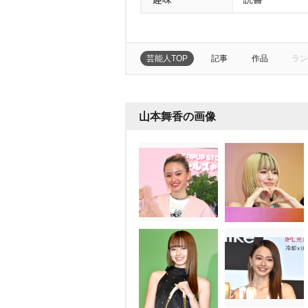
芸能人TOP
記事
作品
ラン
山本舞香の画像