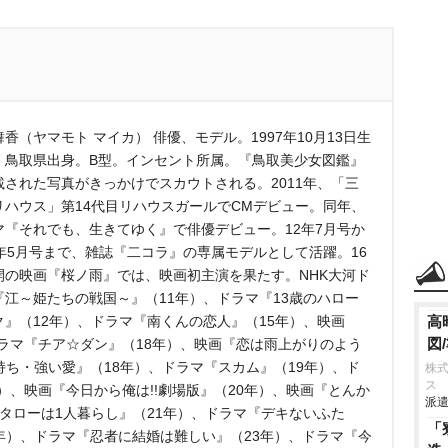
香（ヤマモト マイカ） 俳優、モデル。1997年10月13日生
、鳥取県出身。B型。インセント所属。『鳥取美少女図鑑』
載された写真がきっかけでスカウトされる。2011年、「三
リハウス」第14代目リハウスガールでCMデビュー。同年、
マ『それでも、生きてゆく』で俳優デビュー。12年7月号か
4年5月号まで、雑誌『二コラ』の専属モデルとして活躍。16
開の映画『桜ノ雨』では、映画初主演を果たす。NHK大河ド
『江～姫たちの戦国～』（11年）、ドラマ『13歳のハロー
ク』（12年）、ドラマ『南くんの恋人』（15年）、映画
高
図
ラマ『チア☆ダン』（18年）、映画『恋は雨上がりのよう
気持ち・強い愛』（18年）、ドラマ『スカム』（19年）、ド
株
ス
）、映画『今日から俺は!!劇場版』（20年）、映画『とんか
派遣
コタローは1人暮らし』（21年）、ドラマ『デキないふた
「
（22年）、ドラマ『忍者に結婚は難しい』（23年）、ドラマ『今