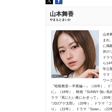
山本舞香
まもとまいか
山本舞
まれ
に掲
井の
ドラ
ら1
年公
ラマ
ワー
『暗殺教室～卒業編～』（16年）、ド
に』（18年）、映画『SUNNY 強い
ラマ『死にたい夜にかぎって』（20年
つDJアゲ太郎』（20年）、ドラマ『
り』（22年）、ドラマ『Sister』