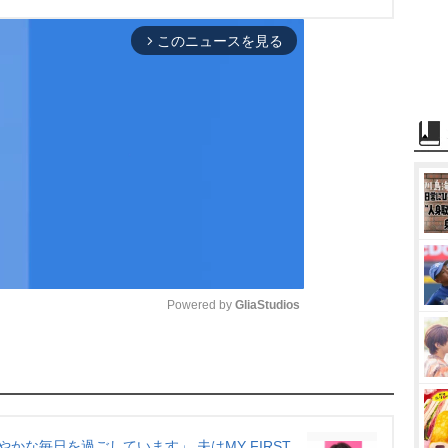
このニュースを見る
arrow_forward_ios
Powered by 
GliaStudios
M
u
t
e
かな毎日を過ごしています」 夫はMY FIRST