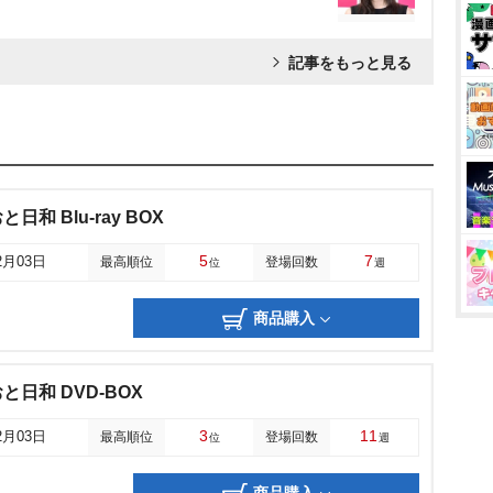
記事をもっと見る
和 Blu-ray BOX
5
7
2月03日
最高順位
登場回数
位
週
商品購入
日和 DVD-BOX
3
11
2月03日
最高順位
登場回数
位
週