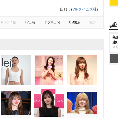
出典：
(
VIPタイムズ社
)
キング情報
TV出演
ドラマ出演
CM出演
歌詞
茶
違
オ