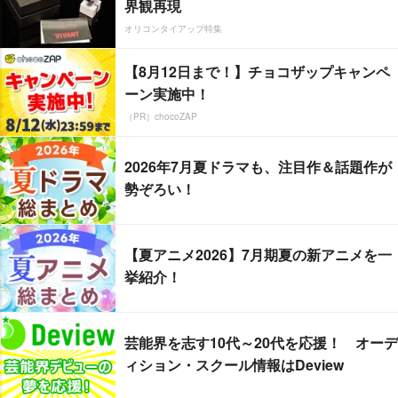
界観再現
オリコンタイアップ特集
【8月12日まで！】チョコザップキャンペ
ーン実施中！
（PR）chocoZAP
2026年7月夏ドラマも、注目作＆話題作が
勢ぞろい！
【夏アニメ2026】7月期夏の新アニメを一
挙紹介！
芸能界を志す10代～20代を応援！ オーデ
ィション・スクール情報はDeview