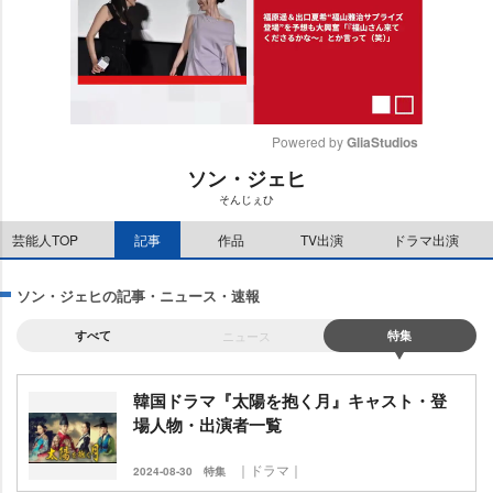
Powered by 
GliaStudios
ソン・ジェヒ
M
そんじぇひ
u
t
芸能人TOP
記事
作品
TV出演
ドラマ出演
e
ソン・ジェヒの記事・ニュース・速報
すべて
ニュース
特集
韓国ドラマ『太陽を抱く月』キャスト・登
場人物・出演者一覧
｜ドラマ｜
2024-08-30
特集