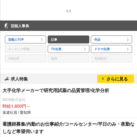
1/1
芸能人事典
芸能人TOP
記事
作品
ランキング情報
TV出演
ドラマ出演
CM出演
歌詞
音楽配信
求人特集
さらに見る
大手化学メーカーで研究用試薬の品質管理/化学分析
WDB株式会社
時給1,600円～
派遣社員 / 愛知県
看護師募集/内勤のお仕事紹介/コールセンター/平日のみ・夜勤な
しなど希望伺います