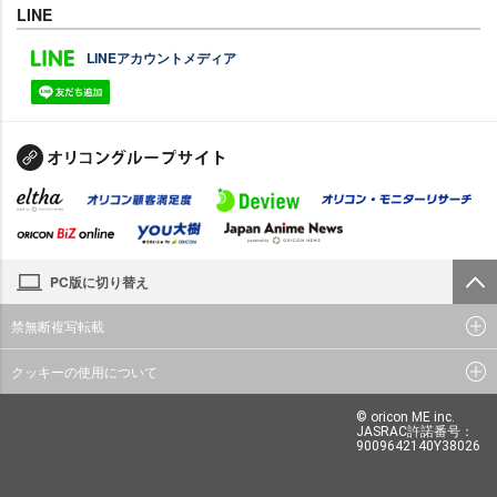
LINE
LINEアカウントメディア
PC版に切り替え
禁無断複写転載
クッキーの使用について
© oricon ME inc.
JASRAC許諾番号：
9009642140Y38026