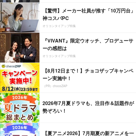
【驚愕】メーカー社員が推す「10万円台」
神コスパPC
オリコンタイアップ特集
『VIVANT』限定ウオッチ、プロデューサ
ーの感想は
オリコンタイアップ特集
【8月12日まで！】チョコザップキャンペ
ーン実施中！
（PR）chocoZAP
2026年7月夏ドラマも、注目作＆話題作が
勢ぞろい！
【夏アニメ2026】7月期夏の新アニメを一