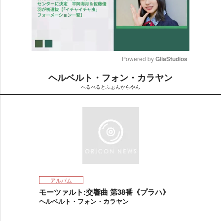
Powered by 
GliaStudios
ヘルベルト・フォン・カラヤン
M
へるべるとふぉんからやん
u
t
e
アルバム
モーツァルト:交響曲 第38番《プラハ》
ヘルベルト・フォン・カラヤン