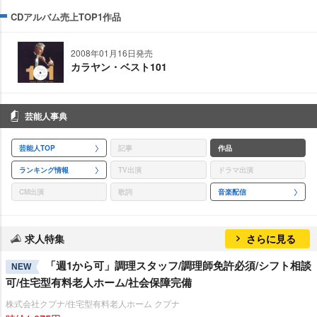
CDアルバム売上TOP1作品
2008年01月16日発売
カラヤン・ベスト101
芸能人事典
芸能人TOP
記事
作品
ランキング情報
TV出演
ドラマ出演
CM出演
歌詞
音楽配信
求人特集
さらに見る
「週1から可」調理スタッフ/調理師免許必須/シフト相談
NEW
可/住宅型有料老人ホーム/社会保障完備
株式会社クプナ/住宅型有料老人ホーム クプナ