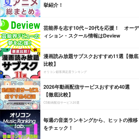
挙紹介！
芸能界を志す10代～20代を応援！ オーデ
ィション・スクール情報はDeview
漫画読み放題サブスクおすすめ11選【徹底
比較】
オリコン顧客満足度ランキング
2026年動画配信サービスおすすめ40選
【徹底比較】
CS動画配信サービス20選
毎週の音楽ランキングから、ヒットの推移
をチェック！