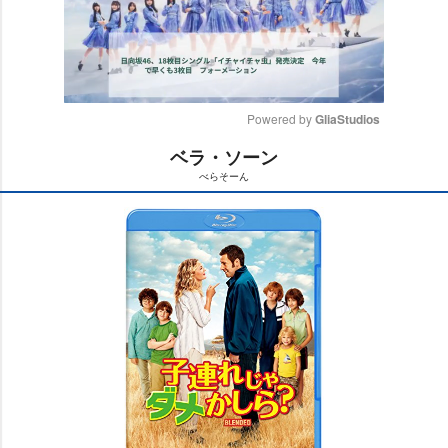
Powered by 
GliaStudios
ベラ・ソーン
M
べらそーん
u
t
e