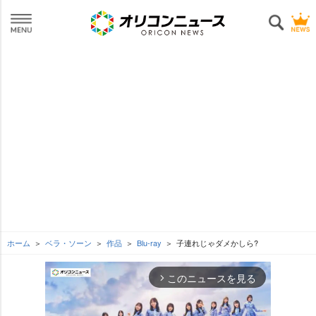
ホーム
ベラ・ソーン
作品
Blu-ray
子連れじゃダメかしら?
このニュースを見る
arrow_forward_ios