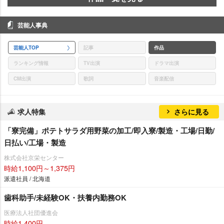
芸能人事典
芸能人TOP
記事
作品
ランキング情報
TV出演
ドラマ出演
CM出演
歌詞
音楽配信
求人特集
さらに見る
「寮完備」ポテトサラダ用野菜の加工/即入寮/製造・工場/日勤/
日払い/工場・製造
株式会社京栄センター
時給1,100円～1,375円
派遣社員 / 北海道
歯科助手/未経験OK・扶養内勤務OK
医療法人社団優進会
時給1,400円