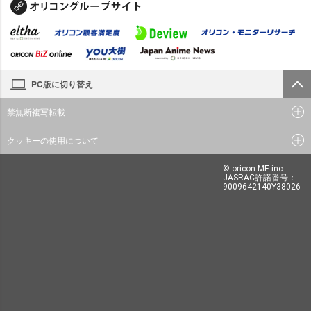
PC版に切り替え
禁無断複写転載
クッキーの使用について
© oricon ME inc.
JASRAC許諾番号：
9009642140Y38026