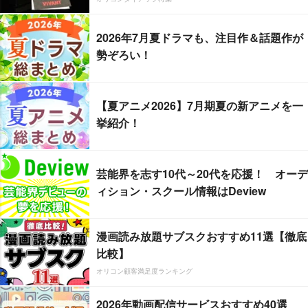
2026年7月夏ドラマも、注目作＆話題作が
勢ぞろい！
【夏アニメ2026】7月期夏の新アニメを一
挙紹介！
芸能界を志す10代～20代を応援！ オーデ
ィション・スクール情報はDeview
漫画読み放題サブスクおすすめ11選【徹底
比較】
オリコン顧客満足度ランキング
2026年動画配信サービスおすすめ40選