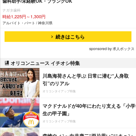
歯科助手/未経験OK・ブランクOK
ナガタ歯科
時給1,225円～1,300円
アルバイト・パート / 神奈川県
続きはこちら
sponsored by 求人ボックス
オリコンニュース イチオシ特集
川島海荷さんと学ぶ 日常に潜む“人身取
引”のリアル
オリコンタイアップ特集
マクドナルドが40年にわたり支える「小学
生の甲子園」
オリコンタイアップ特集
森崎ウィン×向井康二“両片思い”にキュン