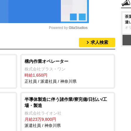
茶
違
オ
Powered by 
GliaStudios
求人検索
M
u
t
構内作業オペレーター
e
株式会社プラス・ワン
時給1,650円
正社員 / 派遣社員 / 神奈川県
半導体製造に伴う諸作業/寮完備/日払い/工
場・製造
株式会社ライオン社
月給23万9,800円
派遣社員 / 神奈川県