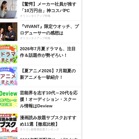
【驚愕】メーカー社員が推す
「10万円台」神コスパPC
オリコンタイアップ特集
『VIVANT』限定ウオッチ、プ
ロデューサーの感想は
オリコンタイアップ特集
2026年7月夏ドラマも、注目
作＆話題作が勢ぞろい！
【夏アニメ2026】7月期夏の
新アニメを一挙紹介！
芸能界を志す10代～20代を応
援！オーディション・スクー
ル情報はDeview
漫画読み放題サブスクおすす
め11選【徹底比較】
オリコン顧客満足度ランキング