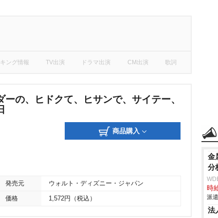
キング情報
TV出演
ドラマ出演
CM出演
歌詞
ダーの、ヒドクて、ヒサンで、サイテー、
日
商品購入
金
分
WD
発売元
ウォルト・ディズニー・ジャパン
時給
派遣
価格
1,572円（税込）
法