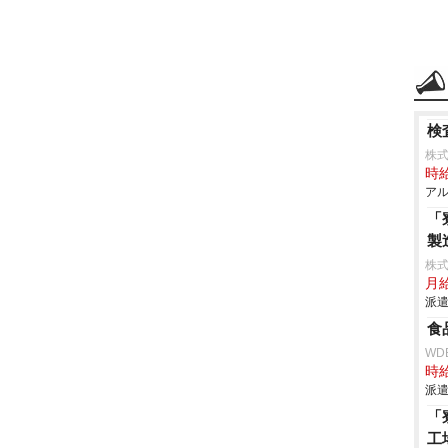
検
株
時給
アル
「
製
株
月
派遣
食
WD
時給
派遣
「
工