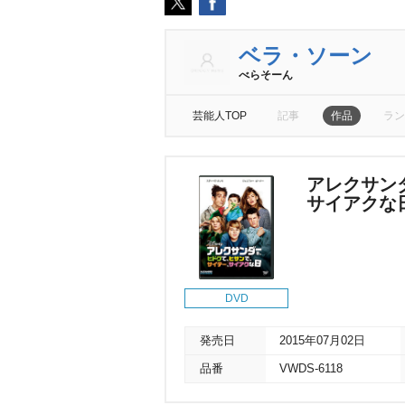
ベラ・ソーン
べらそーん
芸能人TOP
記事
作品
ラン
アレクサン
サイアクな
DVD
発売日
2015年07月02日
品番
VWDS-6118