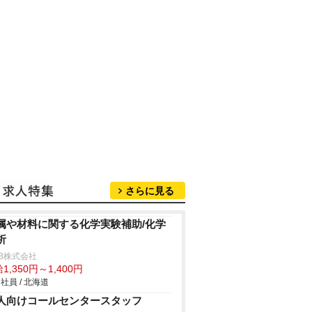
さらに見る
属や材料に関する化学実験補助/化学
析
B株式会社
1,350円～1,400円
社員 / 北海道
人向けコールセンタースタッフ