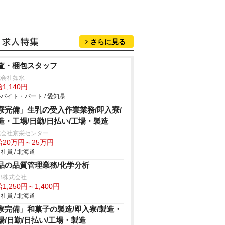
さらに見る
査・梱包スタッフ
式会社如水
1,140円
バイト・パート / 愛知県
寮完備」生乳の受入作業業務/即入寮/
造・工場/日勤/日払い/工場・製造
式会社京栄センター
給20万円～25万円
社員 / 北海道
品の品質管理業務/化学分析
B株式会社
1,250円～1,400円
社員 / 北海道
寮完備」和菓子の製造/即入寮/製造・
場/日勤/日払い/工場・製造