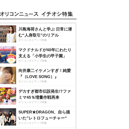
川島海荷さんと学ぶ 日常に潜
む“人身取引”のリアル
オリコンタイアップ特集
マクドナルドが40年にわたり
支える「小学生の甲子園」
オリコンタイアップ特集
向井康二イケメンすぎ！純愛
『（LOVE SONG）』
オリコンタイアップ特集
デカすぎ都市伝説発生!?ファ
ミマ45％増量作戦再来
オリコンタイアップ特集
SUPER★DRAGON、自ら描
いた”レトロフューチャー”
オリコンタイアップ特集