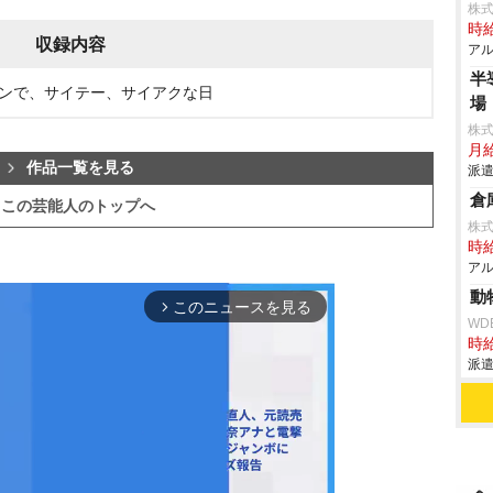
株
時給
収録内容
アル
半
サンで、サイテー、サイアクな日
場
株
月給
作品一覧を見る
派遣
倉
この芸能人のトップへ
株
時給
アル
動
このニュースを見る
arrow_forward_ios
WD
時給
派遣