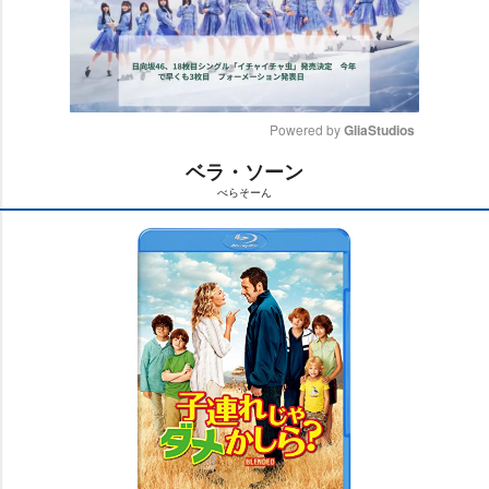
Powered by 
GliaStudios
ベラ・ソーン
M
べらそーん
u
t
e