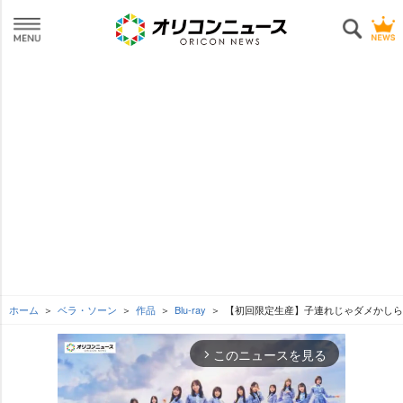
ホーム
ベラ・ソーン
作品
Blu-ray
【初回限定生産】子連れじゃダメかしら?
このニュースを見る
arrow_forward_ios