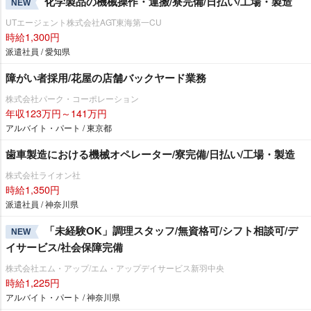
化学製品の機械操作・運搬/寮完備/日払い/工場・製造
NEW
UTエージェント株式会社AGT東海第一CU
時給1,300円
派遣社員 / 愛知県
障がい者採用/花屋の店舗バックヤード業務
株式会社パーク・コーポレーション
年収123万円～141万円
アルバイト・パート / 東京都
歯車製造における機械オペレーター/寮完備/日払い/工場・製造
株式会社ライオン社
時給1,350円
派遣社員 / 神奈川県
「未経験OK」調理スタッフ/無資格可/シフト相談可/デ
NEW
イサービス/社会保障完備
株式会社エム・アップ/エム・アップデイサービス新羽中央
時給1,225円
アルバイト・パート / 神奈川県