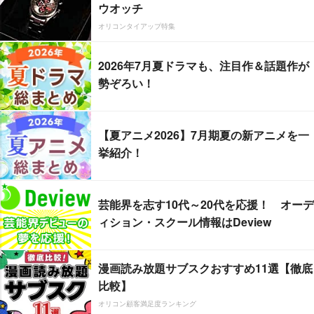
ウオッチ
オリコンタイアップ特集
2026年7月夏ドラマも、注目作＆話題作が
勢ぞろい！
【夏アニメ2026】7月期夏の新アニメを一
挙紹介！
芸能界を志す10代～20代を応援！ オーデ
ィション・スクール情報はDeview
漫画読み放題サブスクおすすめ11選【徹底
比較】
オリコン顧客満足度ランキング