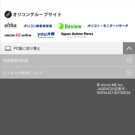
PC版に切り替え
禁無断複写転載
クッキーの使用について
© oricon ME inc.
JASRAC許諾番号：
9009642140Y38026