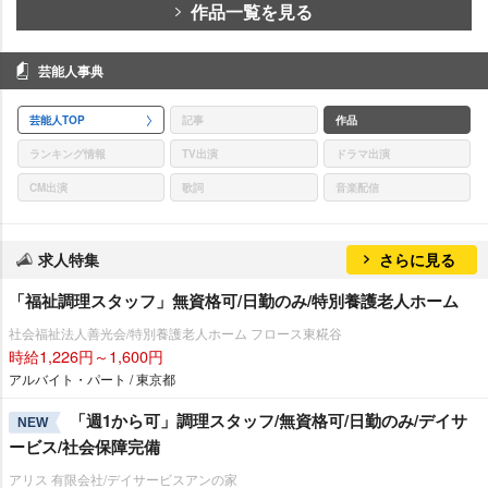
作品一覧を見る
芸能人事典
芸能人TOP
記事
作品
ランキング情報
TV出演
ドラマ出演
CM出演
歌詞
音楽配信
求人特集
さらに見る
「福祉調理スタッフ」無資格可/日勤のみ/特別養護老人ホーム
社会福祉法人善光会/特別養護老人ホーム フロース東糀谷
時給1,226円～1,600円
アルバイト・パート / 東京都
「週1から可」調理スタッフ/無資格可/日勤のみ/デイサ
NEW
ービス/社会保障完備
アリス 有限会社/デイサービスアンの家