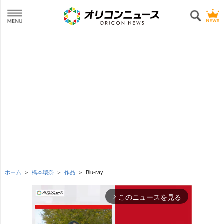
ホーム
橋本環奈
作品
Blu-ray
このニュースを見る
arrow_forward_ios