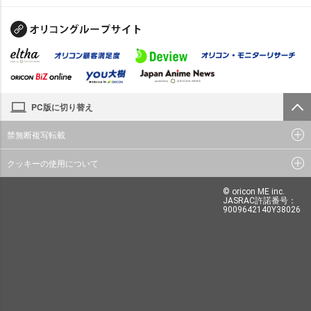
PC版に切り替え
禁無断複写転載
クッキーの使用について
© oricon ME inc.
JASRAC許諾番号：
9009642140Y38026