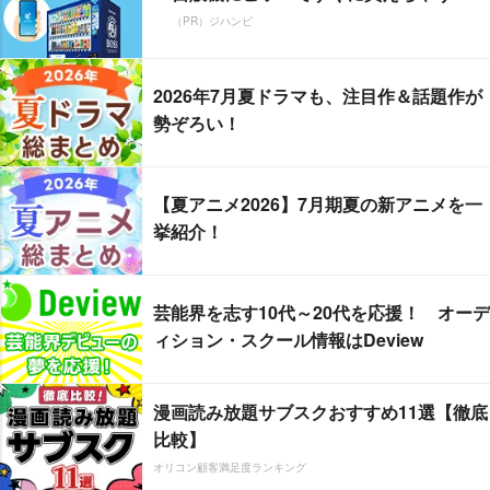
（PR）ジハンピ
2026年7月夏ドラマも、注目作＆話題作が
勢ぞろい！
【夏アニメ2026】7月期夏の新アニメを一
挙紹介！
芸能界を志す10代～20代を応援！ オーデ
ィション・スクール情報はDeview
漫画読み放題サブスクおすすめ11選【徹底
比較】
オリコン顧客満足度ランキング