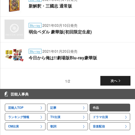
新解釈・三國志 通常版
2021年03月10日発売
Blu-ray
弱虫ペダル 豪華版(初回限定生産)
2021年01月20日発売
Blu-ray
今日から俺は!!劇場版Blu-ray豪華版
1/2
次へ
芸能人事典
芸能人TOP
記事
作品
ランキング情報
TV出演
ドラマ出演
CM出演
歌詞
音楽配信