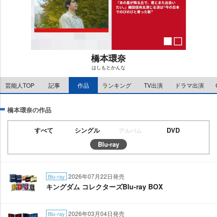
橋本環奈
はしもとかんな
M
芸能人TOP
記事
作品
ランキング
TV出演
ドラマ出演
u
t
e
橋本環奈の作品
すべて
シングル
DVD
アルバム
Blu-ray
2026年07月22日発売
Blu-ray
キングダム コレクターズBlu-ray BOX
2026年03月04日発売
Blu-ray