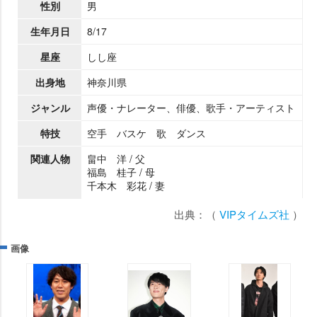
性別
男
生年月日
8/17
星座
しし座
出身地
神奈川県
ジャンル
声優・ナレーター、俳優、歌手・アーティスト
特技
空手 バスケ 歌 ダンス
関連人物
畠中 洋 / 父
福島 桂子 / 母
千本木 彩花 / 妻
出典：（
VIPタイムズ社
）
画像