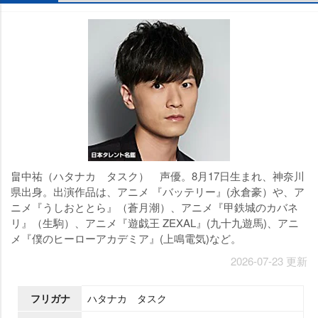
畠中祐（ハタナカ タスク） 声優。8月17日生まれ、神奈川
県出身。出演作品は、アニメ 『バッテリー』(永倉豪）や、ア
ニメ『うしおととら』（蒼月潮）、アニメ『甲鉄城のカバネ
リ』（生駒）、アニメ『遊戯王 ZEXAL』(九十九遊馬)、アニ
メ『僕のヒーローアカデミア』(上鳴電気)など。
2026-07-23 更新
フリガナ
ハタナカ タスク