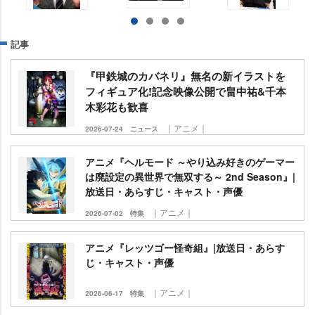
記事
『甲鉄城のカバネリ』無名の新イラストを
フィギュア化!記念映像公開で畠中祐&千本
木彩花も歓喜
｜アニメ｜
2026-07-24
ニュース
アニメ『ヘルモード ～やり込み好きのゲーマー
は廃設定の異世界で無双する～ 2nd Season』|
放送日・あらすじ・キャスト・声優
｜アニメ｜
2026-07-02
特集
アニメ『レッツゴー怪奇組』|放送日・あらす
じ・キャスト・声優
｜アニメ｜
2026-06-17
特集