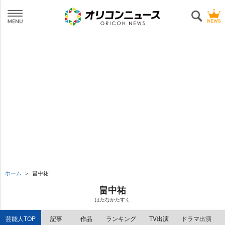
ホーム
畠中祐
畠中祐
はたなかたすく
芸能人TOP
記事
作品
ランキング
TV出演
ドラマ出演