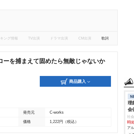
キング情報
TV出演
ドラマ出演
CM出演
歌詞
ローを捕まえて固めたら無敵じゃないか
商品購入
N
理
会
発売元
C-works
社
価格
1,222円（税込）
時給
アル