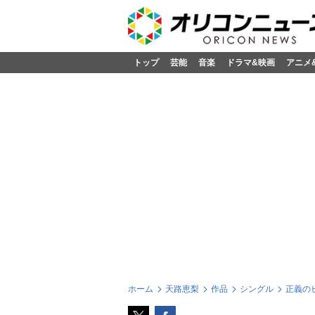
トップ
芸能
音楽
ドラマ&映画
アニメ
ホーム
天路恵梨
作品
シングル
正義の