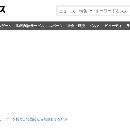
ニュース・特集
&ゲーム
動画配信サービス
スポーツ
社会・経済
グルメ
ビューティ
ラ
ヒーローを捕まえて固めたら無敵じゃないか