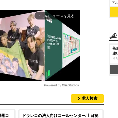
アル
このニュースを見る
arrow_forward_ios
茶
違
オ
Powered by 
GliaStudios
求人検索
M
u
t
機器コ
ドラレコの法人向けコールセンター/土日祝