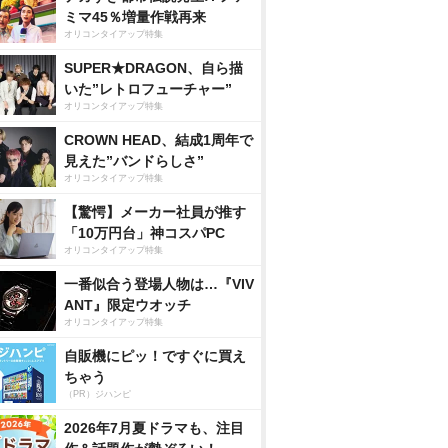
ミマ45％増量作戦再来
オリコンタイアップ特集
SUPER★DRAGON、自ら描
いた”レトロフューチャー”
オリコンタイアップ特集
CROWN HEAD、結成1周年で
見えた”バンドらしさ”
オリコンタイアップ特集
【驚愕】メーカー社員が推す
「10万円台」神コスパPC
オリコンタイアップ特集
一番似合う登場人物は…『VIV
ANT』限定ウオッチ
オリコンタイアップ特集
自販機にピッ！ですぐに買え
ちゃう
（PR）ジハンピ
2026年7月夏ドラマも、注目