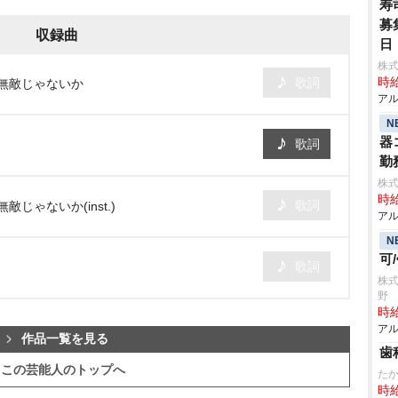
寿
募
収録曲
日
株
歌詞
時給
ら無敵じゃないか
アル
N
器
歌詞
勤
株式
時給
歌詞
じゃないか(inst.)
アル
N
可
歌詞
株式
野
時給
アル
作品一覧を見る
歯
この芸能人のトップへ
た
時給