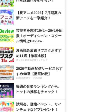
作＆話題作が勢ぞろい！
【夏アニメ2026】7月期夏の
新アニメを一挙紹介！
芸能界を志す10代～20代を応
援！オーディション・スクー
ル情報はDeview
漫画読み放題サブスクおすす
め11選【徹底比較】
オリコン顧客満足度ランキング
2026年動画配信サービスおす
すめ40選【徹底比較】
CS動画配信サービス20選
毎週の音楽ランキングから、
ヒットの推移をチェック！
試写会、登壇イベント、サイ
ンチェキなどプレゼント！