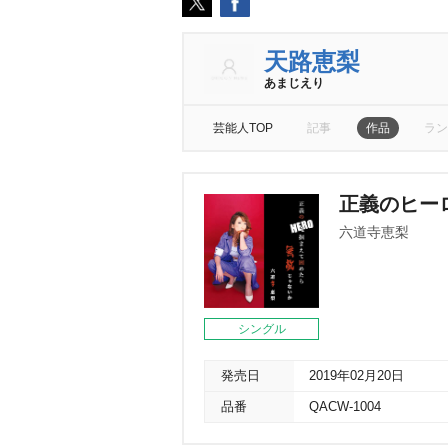
天路恵梨
あまじえり
芸能人TOP
記事
作品
ラン
正義のヒー
六道寺恵梨
シングル
発売日
2019年02月20日
品番
QACW-1004