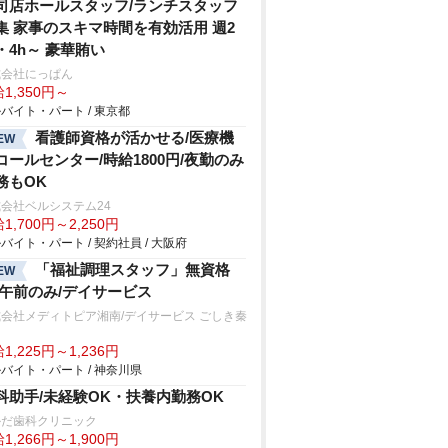
司店ホールスタッフ/ランチスタッフ
集 家事のスキマ時間を有効活用 週2
・4h～ 豪華賄い
式会社にっぱん
1,350円～
バイト・パート / 東京都
看護師資格が活かせる/医療機
EW
コールセンター/時給1800円/夜勤のみ
務もOK
会社ベルシステム24
1,700円～2,250円
バイト・パート / 契約社員 / 大阪府
「福祉調理スタッフ」無資格
EW
/午前のみ/デイサービス
会社メディトピア湘南/デイサービス ごしき秦
1,225円～1,236円
バイト・パート / 神奈川県
科助手/未経験OK・扶養内勤務OK
かだ歯科クリニック
1,266円～1,900円