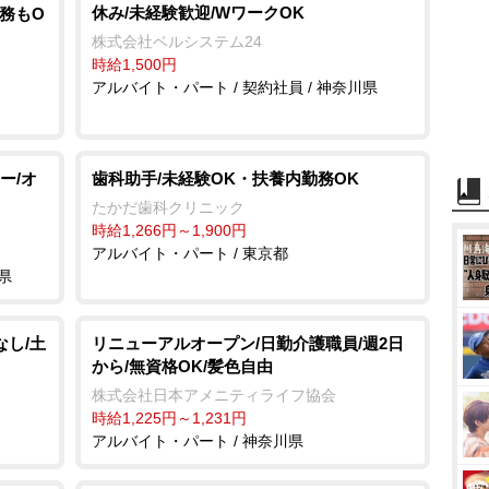
休み/未経験歓迎/WワークOK
勤務もO
e
株式会社ベルシステム24
時給1,500円
アルバイト・パート / 契約社員 / 神奈川県
ー/オ
歯科助手/未経験OK・扶養内勤務OK
たかだ歯科クリニック
時給1,266円～1,900円
アルバイト・パート / 東京都
県
なし/土
リニューアルオープン/日勤介護職員/週2日
から/無資格OK/髪色自由
株式会社日本アメニティライフ協会
時給1,225円～1,231円
アルバイト・パート / 神奈川県