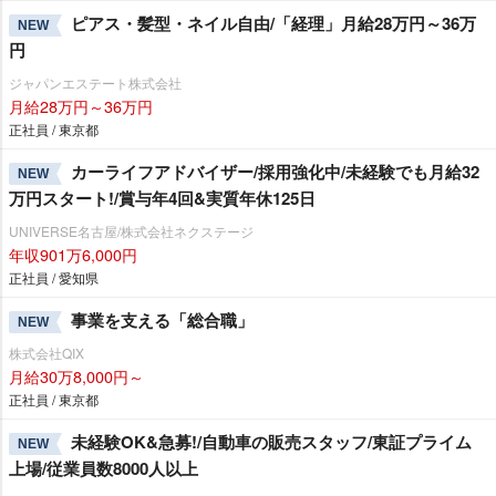
ピアス・髪型・ネイル自由/「経理」月給28万円～36万
NEW
円
ジャパンエステート株式会社
月給28万円～36万円
正社員 / 東京都
カーライフアドバイザー/採用強化中/未経験でも月給32
NEW
万円スタート!/賞与年4回&実質年休125日
UNIVERSE名古屋/株式会社ネクステージ
年収901万6,000円
正社員 / 愛知県
事業を支える「総合職」
NEW
株式会社QIX
月給30万8,000円～
正社員 / 東京都
未経験OK&急募!/自動車の販売スタッフ/東証プライム
NEW
上場/従業員数8000人以上