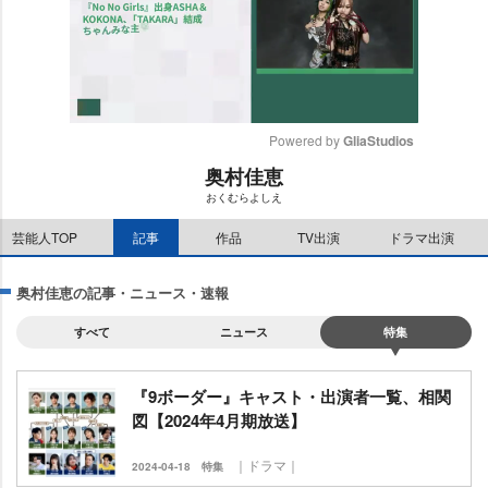
Powered by 
GliaStudios
奥村佳恵
M
おくむらよしえ
u
t
芸能人TOP
記事
作品
TV出演
ドラマ出演
e
奥村佳恵の記事・ニュース・速報
すべて
ニュース
特集
『9ボーダー』キャスト・出演者一覧、相関
図【2024年4月期放送】
｜ドラマ｜
2024-04-18
特集