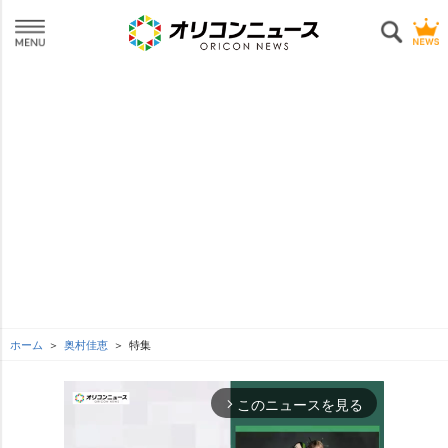
ホーム
奥村佳恵
特集
このニュースを見る
arrow_forward_ios