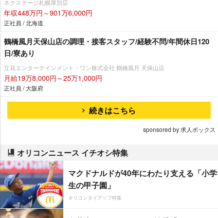
ネクステージ札幌厚別店
年収448万円～901万6,000円
正社員 / 北海道
鶴橋風月天保山店の調理・接客スタッフ/経験不問/年間休日120
日/寮あり
立花エンターテインメント・ワン株式会社 鶴橋風月 天保山店
月給19万8,000円～25万1,000円
正社員 / 大阪府
続きはこちら
sponsored by 求人ボックス
オリコンニュース イチオシ特集
マクドナルドが40年にわたり支える「小学
生の甲子園」
オリコンタイアップ特集