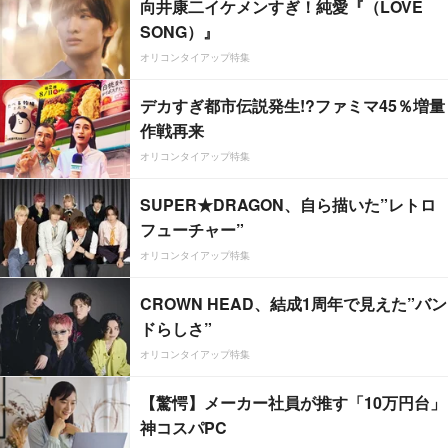
向井康二イケメンすぎ！純愛『（LOVE
SONG）』
オリコンタイアップ特集
デカすぎ都市伝説発生!?ファミマ45％増量
作戦再来
オリコンタイアップ特集
SUPER★DRAGON、自ら描いた”レトロ
フューチャー”
オリコンタイアップ特集
CROWN HEAD、結成1周年で見えた”バン
ドらしさ”
オリコンタイアップ特集
【驚愕】メーカー社員が推す「10万円台」
神コスパPC