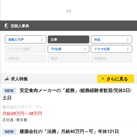
1/1
芸能人事典
芸能人TOP
記事
作品
ランキング情報
TV出演
ドラマ出演
CM出演
歌詞
音楽配信
求人特集
さらに見る
安定食肉メーカーの「総務」/総務経験者歓迎/完休2日/
NEW
土日
株式会社アグリス・ワン
月給28万円～38万円
正社員 / 東京都
建築会社の「法務」月給40万円～可」年休121日
NEW