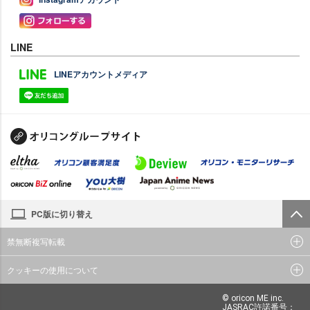
LINE
LINEアカウントメディア
PC版に切り替え
禁無断複写転載
クッキーの使用について
© oricon ME inc.
JASRAC許諾番号：