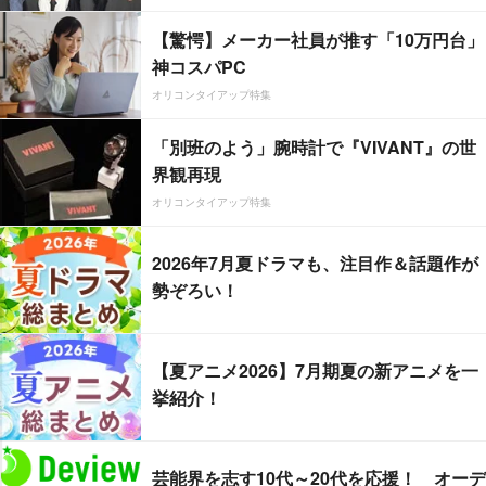
【驚愕】メーカー社員が推す「10万円台」
神コスパPC
オリコンタイアップ特集
「別班のよう」腕時計で『VIVANT』の世
界観再現
オリコンタイアップ特集
2026年7月夏ドラマも、注目作＆話題作が
勢ぞろい！
【夏アニメ2026】7月期夏の新アニメを一
挙紹介！
芸能界を志す10代～20代を応援！ オーデ