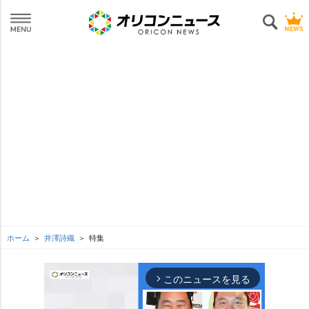
ホーム
井澤詩織
特集
このニュースを見る
arrow_forward_ios