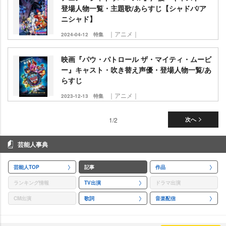
登場人物一覧・主題歌/あらすじ【シャドバ/ア
ニシャド】
｜アニメ｜
2024-04-12
特集
映画『パウ・パトロール ザ・マイティ・ムービ
ー』キャスト・吹き替え声優・登場人物一覧/あ
らすじ
｜アニメ｜
2023-12-13
特集
1/2
次へ
芸能人事典
芸能人TOP
記事
作品
ランキング情報
TV出演
ドラマ出演
CM出演
歌詞
音楽配信