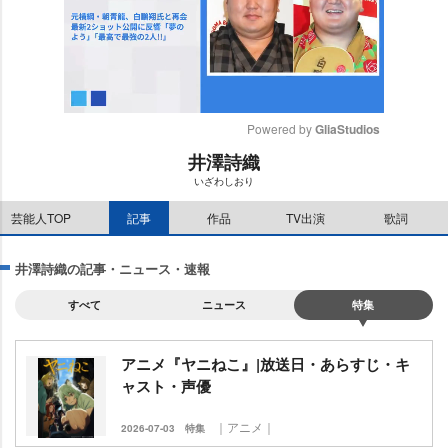
Powered by 
GliaStudios
井澤詩織
M
いざわしおり
u
t
芸能人TOP
記事
作品
TV出演
歌詞
e
井澤詩織の記事・ニュース・速報
すべて
ニュース
特集
アニメ『ヤニねこ』|放送日・あらすじ・キ
ャスト・声優
｜アニメ｜
2026-07-03
特集