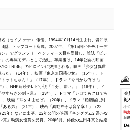
名（セイノ ナナ） 俳優。1994年10月14日生まれ、愛知県
。B型。トップコート所属。2007年、『第15回ピチモオーデ
ョン』でグランプリ・ペンティーズ賞を受賞し、雑誌『ピチ
ン』の専属モデルとして活動。卒業後は、14年公開の映画
KYO TRIBE』のヒロインに抜擢される。映画『少女は異世
戦った』（14年）、映画『東京無国籍少女』（15年）、ド
『トットちゃん！』（17年）、ドラマ『今日から俺は!!』
8年）、NHK連続テレビ小説『半分、青い。』（18年）、ド
『やすらぎの刻～道』（19年）、ドラマ『シロでもクロでも
金
勤
）、映画『耳をすませば』（20年）、ドラマ『婚姻届に判
『ある男』（21年）、映画『異動辞令は音楽隊！』（22
株
時給
（23年）などに出演。22年公開の映画『キングダム2 遥かな
派遣
ン賞』助演女優賞を受賞。20年6月、俳優の生田斗真と結婚
D