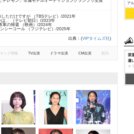
「ピチレモン」専属モデルオーディショングランプリ受賞
アル
しただけですが （TBSテレビ）/2021年
は… （テレビ朝日）/2023年
軍の帰還 （映画）/2024年
ェンシーコール （フジテレビ）/2025年
出典：
(
VIPタイムズ社
)
キング情報
TV出演
ドラマ出演
CM出演
歌詞
茶
違
オ