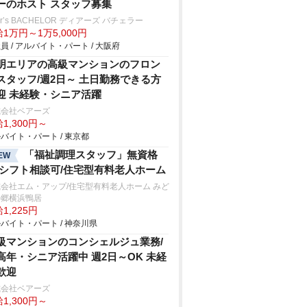
ーのホスト スタッフ募集
ar’s BACHELOR ディアーズ バチェラー
1万円～1万5,000円
員 / アルバイト・パート / 大阪府
明エリアの⾼級マンションのフロン
スタッフ/週2日～ 土日勤務できる方
迎 未経験・シニア活躍
式会社ベアーズ
1,300円～
バイト・パート / 東京都
「福祉調理スタッフ」無資格
EW
/シフト相談可/住宅型有料老人ホーム
会社エム・アップ/住宅型有料老人ホーム みど
の郷横浜鴨居
1,225円
バイト・パート / 神奈川県
級マンションのコンシェルジュ業務/
高年・シニア活躍中 週2日～OK 未経
歓迎
式会社ベアーズ
1,300円～