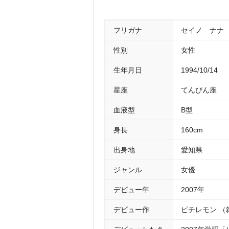
フリガナ
セイノ ナナ
性別
女性
生年月日
1994/10/14
星座
てんびん座
血液型
B型
身長
160cm
出身地
愛知県
ジャンル
女優
デビュー年
2007年
デビュー作
ピチレモン （