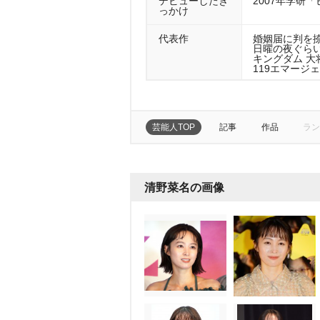
デビューしたき
2007年学研
っかけ
代表作
婚姻届に判を捺
日曜の夜ぐらい
キングダム 大将
119エマージ
芸能人TOP
記事
作品
ラン
清野菜名の画像