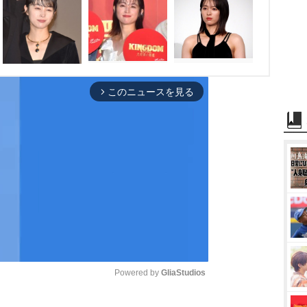
このニュースを見る
arrow_forward_ios
Powered by 
GliaStudios