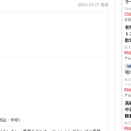
ラ
2023-10-27 更新
De
日給
正社
有
ト
歓
株
時給
アル
N
可
株式
り
時給
アル
高
中
験
雑誌・学研）
株
時給