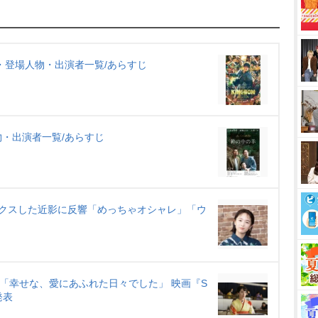
M
u
t
e
・登場人物・出演者一覧/あらすじ
・出演者一覧/あらすじ
ックスした近影に反響「めっちゃオシャレ」「ウ
演「幸せな、愛にあふれた日々でした」 映画『S
発表