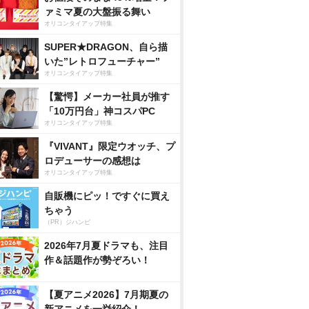
ァミマ夏の大盤振る舞い
オリコンタイアップ特集
SUPER★DRAGON、自ら描
いた”レトロフューチャー”
オリコンタイアップ特集
【驚愕】メーカー社員が推す
「10万円台」神コスパPC
オリコンタイアップ特集
『VIVANT』限定ウオッチ、プ
ロデューサーの感想は
オリコンタイアップ特集
自販機にピッ！ですぐに買え
ちゃう
（PR）ジハンピ
2026年7月夏ドラマも、注目
作＆話題作が勢ぞろい！
【夏アニメ2026】7月期夏の