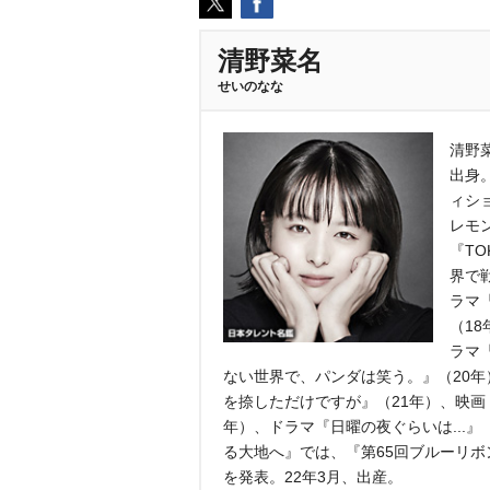
清野菜名
せいのなな
清野菜
出身
ィシ
レモ
『TO
界で
ラマ
（1
ラマ
ない世界で、パンダは笑う。』（20年
を捺しただけですが』（21年）、映画
年）、ドラマ『日曜の夜ぐらいは...』
る大地へ』では、『第65回ブルーリボ
を発表。22年3月、出産。