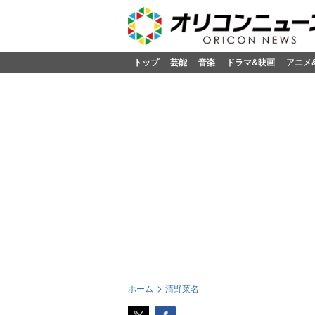
トップ
芸能
音楽
ドラマ&映画
アニメ
ホーム
清野菜名