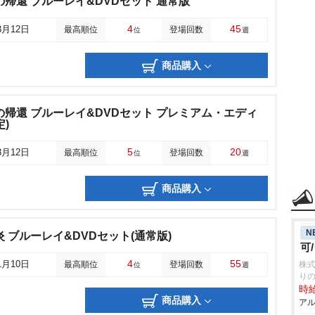
の帰還 ブルーレイ&DVDセット 通常版
4
45
3月12日
最高順位
登場回数
位
週
商品購入
の帰還 ブルーレイ&DVDセット プレミアム・エディ
)
5
20
3月12日
最高順位
登場回数
位
週
商品購入
N
 ブルーレイ&DVDセット(通常版)
可
4
55
1月10日
最高順位
登場回数
株式
位
週
り
時給
商品購入
アル