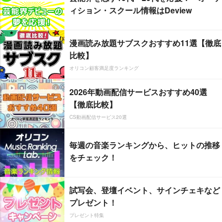
ィション・スクール情報はDeview
漫画読み放題サブスクおすすめ11選【徹底
比較】
オリコン顧客満足度ランキング
2026年動画配信サービスおすすめ40選
【徹底比較】
CS動画配信サービス20選
毎週の音楽ランキングから、ヒットの推移
をチェック！
試写会、登壇イベント、サインチェキなど
プレゼント！
プレゼント特集