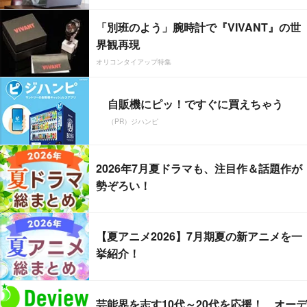
「別班のよう」腕時計で『VIVANT』の世
界観再現
オリコンタイアップ特集
自販機にピッ！ですぐに買えちゃう
（PR）ジハンピ
2026年7月夏ドラマも、注目作＆話題作が
勢ぞろい！
【夏アニメ2026】7月期夏の新アニメを一
挙紹介！
芸能界を志す10代～20代を応援！ オーデ