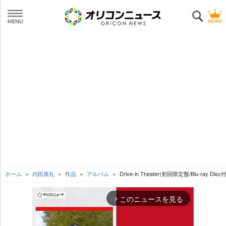
ホーム
内田真礼
作品
アルバム
Drive-in Theater(初回限定盤/Blu-ray Disc付
このニュースを見る
arrow_forward_ios