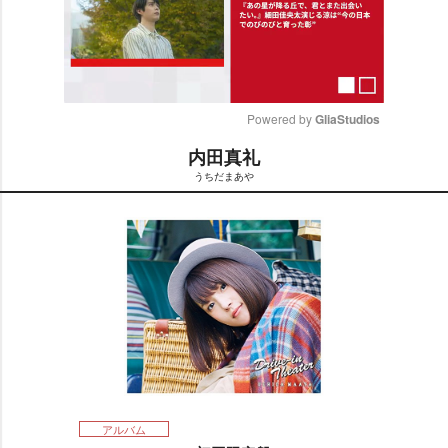
Powered by 
GliaStudios
内田真礼
M
うちだまあ
u
t
e
アルバム