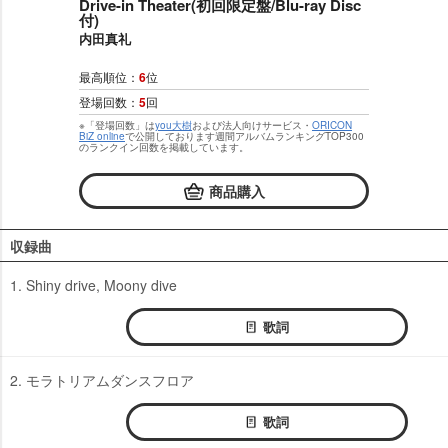
Drive-in Theater(初回限定盤/Blu-ray Disc
付)
内田真礼
最高順位：
6
位
登場回数：
5
回
※「登場回数」は
you大樹
および法人向けサービス・
ORICON
BiZ online
で公開しております週間アルバムランキングTOP300
のランクイン回数を掲載しています。
商品購入
収録曲
1. Shiny drive, Moony dive
歌詞
2. モラトリアムダンスフロア
歌詞