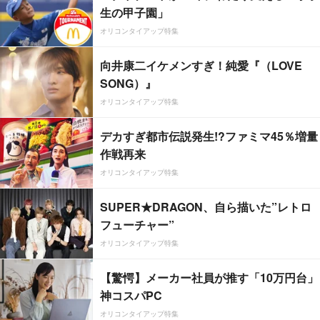
生の甲子園」
オリコンタイアップ特集
向井康二イケメンすぎ！純愛『（LOVE
SONG）』
オリコンタイアップ特集
デカすぎ都市伝説発生!?ファミマ45％増量
作戦再来
オリコンタイアップ特集
SUPER★DRAGON、自ら描いた”レトロ
フューチャー”
オリコンタイアップ特集
【驚愕】メーカー社員が推す「10万円台」
神コスパPC
オリコンタイアップ特集