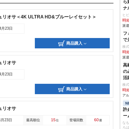
ら
ナ
ヒ
リオサ＜4K ULTRA HD&ブルーレイセット＞
時給
派遣
04月23日
フ
で
商品購入
株
時給
派遣
ュリオサ
⾼
の
04月23日
活
株
商品購入
時給
アル
N
ュリオサ
許
ー
15
60
4月23日
最高順位
登場回数
位
週
なも
ろ