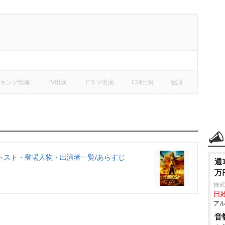
キング情報
TV出演
ドラマ出演
CM出演
歌詞
ャスト・登場人物・出演者一覧/あらすじ
週
万
株
日給
アル
音