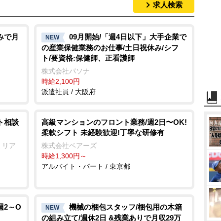
求人検索
みで月
09月開始/「週4日以下」大手企業で
NEW
の産業保健業務のお仕事/土日祝休み/シフ
ト/要資格:保健師、正看護師
株式会社パソナ
時給2,100円
派遣社員 / 大阪府
ト相談
⾼級マンションのフロント業務/週2⽇〜OK!
柔軟シフト 未経験歓迎!丁寧な研修有
ミリア
株式会社ベアーズ
時給1,300円～
アルバイト・パート / 東京都
週2～O
機械の梱包スタッフ/梱包用の木箱
NEW
の組み立て/週休2日 &残業ありで月収29万