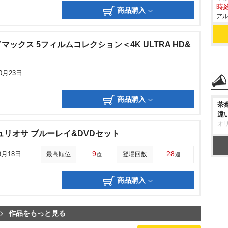
時給
商品購入
アル
ックス 5フィルムコレクション＜4K ULTRA HD&
＞
10月23日
商品購入
茶
違
オ
ュリオサ ブルーレイ&DVDセット
9
28
9月18日
最高順位
登場回数
位
週
商品購入
作品をもっと見る