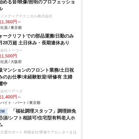
始める音/映像/照明のプロフェッショ
ル
ビノメディアテクニカル株式会社
1,360円～
社員 / 東京都
ォークリフトでの部品運搬/日勤のみ
月28万超 土日休み・長期連休あり
式会社トーコー
1,500円
社員 / 大阪府
級マンションのフロント業務/土日祝
みのお仕事!未経験歓迎!研修有 主婦
躍中
式会社ベアーズ
1,400円～
バイト・パート / 東京都
「福祉調理スタッフ」調理師免
EW
必須/シフト相談可/住宅型有料老人ホ
ム
介護サポート 有限会社/青塚ケアセンターまほ
ば