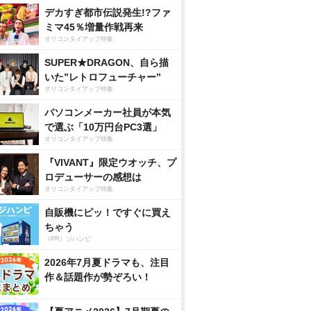
デカすぎ都市伝説発生!?ファ
ミマ45％増量作戦再来
オリコンタイアップ特集
SUPER★DRAGON、自ら描
いた”レトロフューチャー”
オリコンタイアップ特集
パソコンメーカー社員が本気
で選ぶ「10万円台PC3選」
オリコンタイアップ特集
『VIVANT』限定ウオッチ、プ
ロデューサーの感想は
オリコンタイアップ特集
自販機にピッ！ですぐに買え
ちゃう
（PR）ジハンピ
2026年7月夏ドラマも、注目
作＆話題作が勢ぞろい！