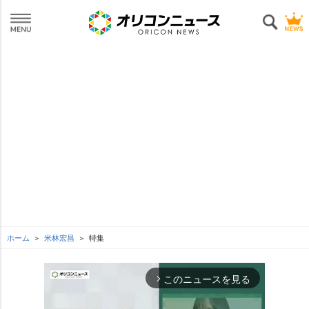
ホーム
米林宏昌
特集
このニュースを見る
arrow_forward_ios