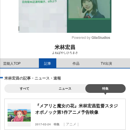
Powered by 
GliaStudios
米林宏昌
M
よねばやしひろまさ
u
t
芸能人TOP
記事
作品
TV出演
e
米林宏昌の記事・ニュース・速報
すべて
ニュース
特集
『メアリと魔女の花』米林宏昌監督スタジ
オポノック第1作アニメ予告映像
｜アニメ｜
2017-02-24
特集