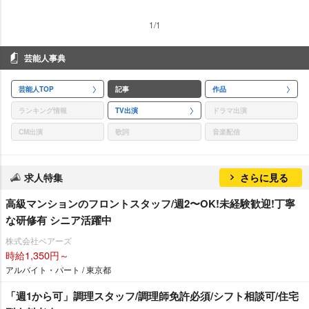
1/1
芸能人事典
芸能人TOP
記事
作品
ランキング情報
TV出演
ドラマ出演
CM出演
歌詞
音楽配信
求人特集
さらに見る
⾼級マンションのフロントスタッフ/週2〜OK!未経験歓迎!丁寧
な研修有 シニア活躍中
株式会社ベアーズ
時給1,350円～
アルバイト・パート / 東京都
「週1から可」調理スタッフ/調理師免許必須/シフト相談可/住宅