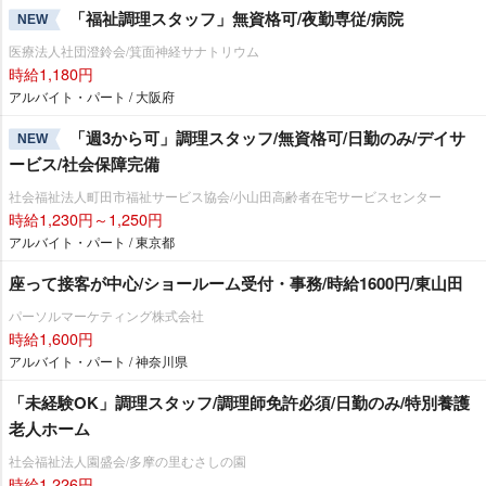
「福祉調理スタッフ」無資格可/夜勤専従/病院
NEW
医療法人社団澄鈴会/箕面神経サナトリウム
時給1,180円
アルバイト・パート / 大阪府
「週3から可」調理スタッフ/無資格可/日勤のみ/デイサ
NEW
ービス/社会保障完備
社会福祉法人町田市福祉サービス協会/小山田高齢者在宅サービスセンター
時給1,230円～1,250円
アルバイト・パート / 東京都
座って接客が中心/ショールーム受付・事務/時給1600円/東山田
パーソルマーケティング株式会社
時給1,600円
アルバイト・パート / 神奈川県
「未経験OK」調理スタッフ/調理師免許必須/日勤のみ/特別養護
老人ホーム
社会福祉法人園盛会/多摩の里むさしの園
時給1,226円