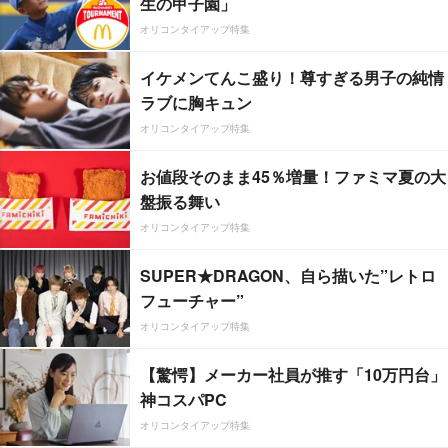
生の甲子園」
オリコンタイアップ特集
イケメンてんこ盛り！尊すぎる男子の純情
ラブに胸キュン
オリコンタイアップ特集
お値段そのまま45％増量！ファミマ夏の大
盤振る舞い
オリコンタイアップ特集
SUPER★DRAGON、自ら描いた”レトロ
フューチャー”
オリコンタイアップ特集
【驚愕】メーカー社員が推す「10万円台」
神コスパPC
オリコンタイアップ特集