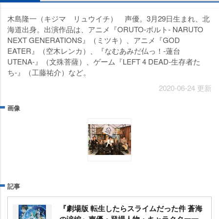
木島隆一（キジマ リュウイチ） 声優。3月29日生まれ、北
海道出身。出演作品は、アニメ『ORUTO-ボルト- NARUTO
NEXT GENERATIONS』（ミツキ）、アニメ『GOD
EATER』（空木レンカ）、『なむあみだ仏っ！-蓮台
UTENA-』（文殊菩薩）、ゲーム『LEFT 4 DEAD-生存者た
ち‐』（工藤祐介）など。
2020-06-24 更新
画像
記事
『劇場版 転生したらスライムだった件 蒼海
の涙編』声優・登場人物・キャラクター一