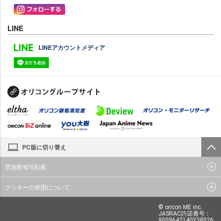
LINE
LINEアカウントメディア
PC版に切り替え
禁無断複写転載
クッキーの使用について
© oricon ME inc.
JASRAC許諾番号：
9009642140Y38026