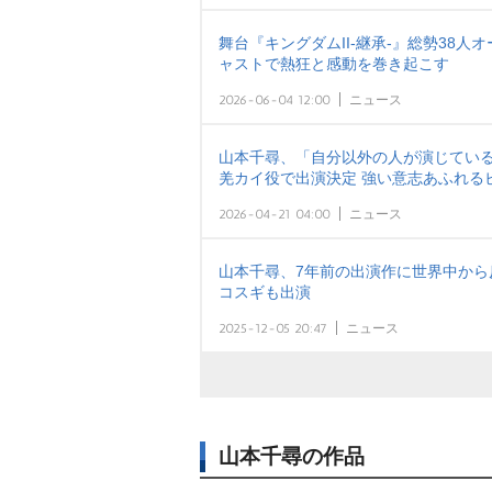
舞台『キングダムII-継承-』総勢38
ャストで熱狂と感動を巻き起こす
2026-06-04 12:00
ニュース
山本千尋、「自分以外の人が演じているの
羌カイ役で出演決定 強い意志あふれる
2026-04-21 04:00
ニュース
山本千尋、7年前の出演作に世界中から
コスギも出演
2025-12-05 20:47
ニュース
山本千尋の作品