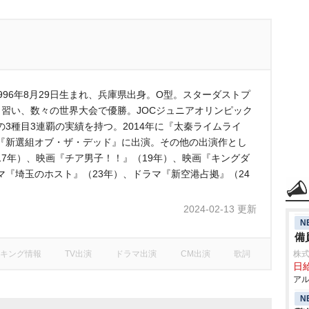
996年8月29日生まれ、兵庫県出身。O型。スターダストプ
習い、数々の世界大会で優勝。JOCジュニアオリンピック
3種目3連覇の実績を持つ。2014年に『太秦ライムライ
『新選組オブ・ザ・デッド』に出演。その他の出演作とし
7年）、映画『チア男子！！』（19年）、映画『キングダ
ラマ『埼玉のホスト』（23年）、ドラマ『新空港占拠』（24
2024-02-13 更新
N
備
キング情報
TV出演
ドラマ出演
CM出演
歌詞
株式
日給
アル
N