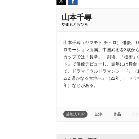
山本千尋
まもとちひろ
山本千尋（ヤマモト チヒロ） 俳優。1
ロモーション所属。中国武術を3歳から
カップでは「長拳」「剣術」「槍術」の
ト』で俳優デビューし、翌年には舞台
て、ドラマ『ウルトラマンジード』（1
ム2 遥かなる大地へ』（22年）、ド
年）などがある。
芸能人TOP
記事
作品
ラン