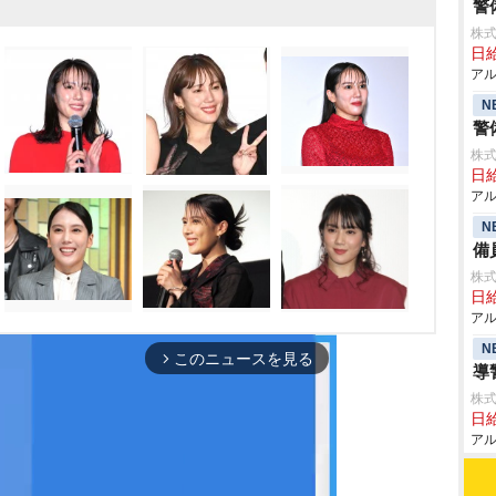
警
株式
日給
アル
N
警
株式
日給
アル
N
備
株式
日給
アル
N
このニュースを見る
arrow_forward_ios
導
株式
日給
アル