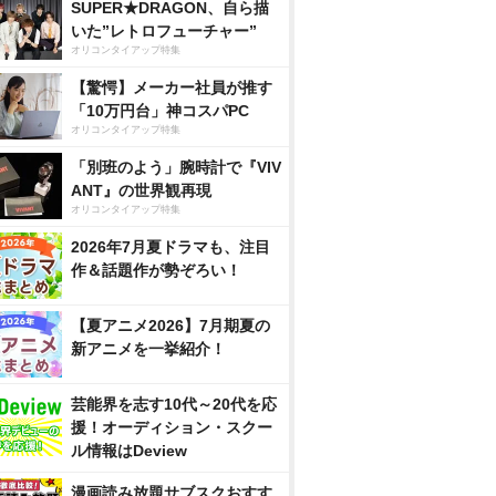
SUPER★DRAGON、自ら描
いた”レトロフューチャー”
オリコンタイアップ特集
【驚愕】メーカー社員が推す
「10万円台」神コスパPC
オリコンタイアップ特集
「別班のよう」腕時計で『VIV
ANT』の世界観再現
オリコンタイアップ特集
2026年7月夏ドラマも、注目
作＆話題作が勢ぞろい！
【夏アニメ2026】7月期夏の
新アニメを一挙紹介！
芸能界を志す10代～20代を応
援！オーディション・スクー
ル情報はDeview
漫画読み放題サブスクおすす