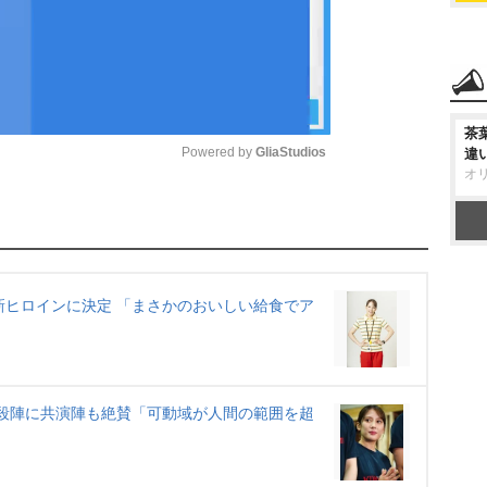
茶
Powered by 
GliaStudios
違
オ
M
u
t
e
4』新ヒロインに決定 「まさかのおいしい給食でア
の殺陣に共演陣も絶賛「可動域が人間の範囲を超