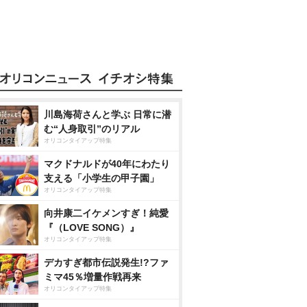
川島海荷さんと学ぶ 日常に潜
む“人身取引”のリアル
オリコンタイアップ特集
マクドナルドが40年にわたり
支える「小学生の甲子園」
オリコンタイアップ特集
向井康二イケメンすぎ！純愛
『（LOVE SONG）』
オリコンタイアップ特集
デカすぎ都市伝説発生!?ファ
ミマ45％増量作戦再来
オリコンタイアップ特集