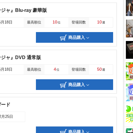
ャ』Blu-ray 豪華版
10
10
6月18日
最高順位
登場回数
位
週
商品購入
ジャ』DVD 通常版
4
50
6月18日
最高順位
登場回数
位
週
商品購入
ガード
12月25日
商品購入