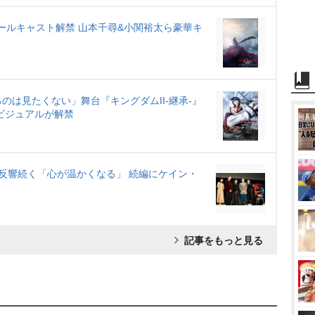
人オールキャスト解禁 山本千尋&小関裕太ら豪華キ
は見たくない」舞台『キングダムII-継承-』
ビジュアルが解禁
反響続く「心が温かくなる」 続編にケイン・
記事をもっと見る