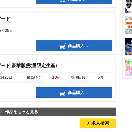
ガード
12月25日
商品購入
ード 豪華版(数量限定生産)
10
6
2月25日
最高順位
登場回数
位
週
商品購入
作品をもっと見る
求人検索