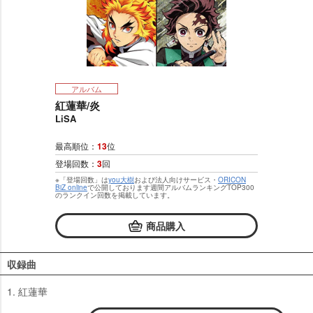
アルバム
紅蓮華/炎
LiSA
最高順位：
13
位
登場回数：
3
回
※「登場回数」は
you大樹
および法人向けサービス・
ORICON
BiZ online
で公開しております週間アルバムランキングTOP300
のランクイン回数を掲載しています。
商品購入
収録曲
1. 紅蓮華