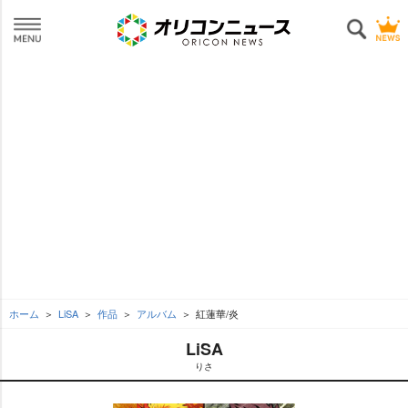
ホーム
LiSA
作品
アルバム
紅蓮華/炎
LiSA
りさ