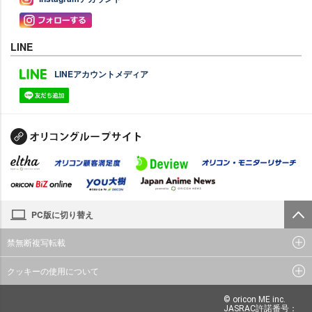
LINE
LINEアカウントメディア
PC版に切り替え
禁無断複写転載
クッキーの使用について
© oricon ME inc.
JASRAC許諾番号：