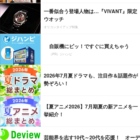
一番似合う登場人物は…『VIVANT』限定
ウオッチ
オリコンタイアップ特集
自販機にピッ！ですぐに買えちゃう
（PR）ジハンピ
2026年7月夏ドラマも、注目作＆話題作が
勢ぞろい！
【夏アニメ2026】7月期夏の新アニメを一
挙紹介！
芸能界を志す10代～20代を応援！ オーデ