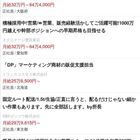
月給32万円～64万4,000円
正社員 / 大阪府
積極採用中!営業/⏩️営業、販売経験活かしてご活躍可能!1000万
円越えや幹部ポジションへの早期昇格も目指せる
ネクステージ豊田東店
月給32万円～64万4,000円
正社員 / 愛知県
「DP」マーケティング商材の販促支援担当
トランスコスモス株式会社
月給25万6,500円～
正社員 / 北海道
固定ルート配送/1.5t/生協/正直に言うと、配るだけじゃない細か
い作業もあります。先に全部話します。by所長
SBSゼンツウ株式会社
月給29万9,615円～
正社員 / 東京都