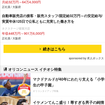
月給32万円～64万4,000円
正社員 / 大阪府
自動車販売店の接客・販売スタッフ/固定給32万円～の安定給与/
実質年休125日で公私ともに充実した働き方を
ネクステージ寝屋川店
年収448万円～901万6,000円
正社員 / 大阪府
続きはこちら
sponsored by 求人ボックス
オリコンニュース イチオシ特集
マクドナルドが40年にわたり支える「小学
生の甲子園」
オリコンタイアップ特集
イケメンてんこ盛り！尊すぎる男子の純情