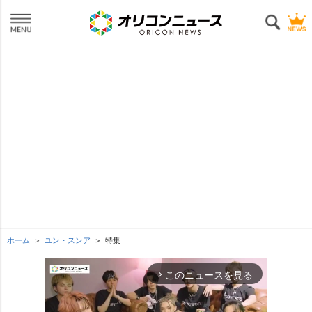
ホーム
ユン・スンア
特集
このニュースを見る
arrow_forward_ios