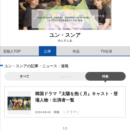
ユン・スンア
ゆんすんあ
M
芸能人TOP
記事
作品
TV出演
u
t
e
ユン・スンアの記事・ニュース・速報
すべて
ニュース
特集
韓国ドラマ『太陽を抱く月』キャスト・登
場人物・出演者一覧
｜ドラマ｜
2024-08-30
特集
1/1