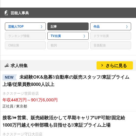
芸能人事典
芸能人TOP
記事
作品
ランキング情報
TV出演
ドラマ出演
CM出演
歌詞
音楽配信
求人特集
さらに見る
未経験OK&急募!/自動車の販売スタッフ/東証プライム
NEW
上場/従業員数8000人以上
ネクステージ世田谷店
年収448万円～901万6,000円
正社員 / 東京都
接客/⏩️営業、販売経験活かして早期キャリアUP可能!固定給
1000万円越えや幹部職も目指せる!/東証プライム上場
ネクステージ守口大日店