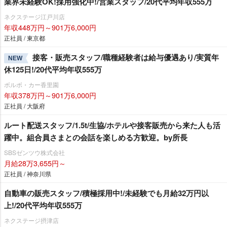
業界未経験OK!採用強化中!/営業スタッフ/20代平均年収555万
ネクステージ江戸川店
年収448万円～901万6,000円
正社員 / 東京都
接客・販売スタッフ/職種経験者は給与優遇あり/実質年
NEW
休125日!/20代平均年収555万
ボルボ・カー香里園
年収378万円～901万6,000円
正社員 / 大阪府
ルート配送スタッフ/1.5t/生協/ホテルや接客販売から来た人も活
躍中。組合員さまとの会話を楽しめる方歓迎。by所長
SBSゼンツウ株式会社
月給28万3,655円～
正社員 / 神奈川県
自動車の販売スタッフ/積極採用中!/未経験でも月給32万円以
上!/20代平均年収555万
ネクステージ摂津店