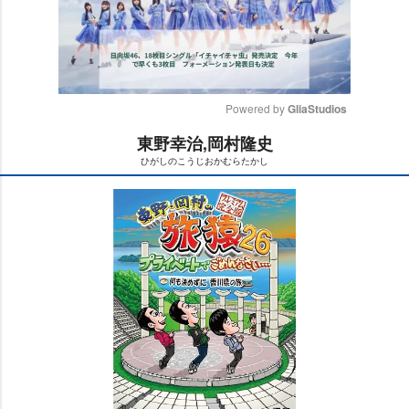
Powered by 
GliaStudios
東野幸治,岡村隆史
M
ひがしのこうじおかむらたかし
u
t
e