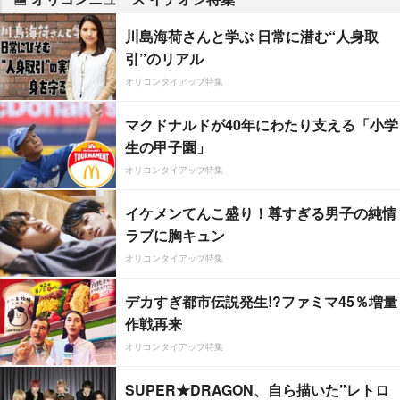
川島海荷さんと学ぶ 日常に潜む“人身取
引”のリアル
オリコンタイアップ特集
マクドナルドが40年にわたり支える「小学
生の甲子園」
オリコンタイアップ特集
イケメンてんこ盛り！尊すぎる男子の純情
ラブに胸キュン
オリコンタイアップ特集
デカすぎ都市伝説発生!?ファミマ45％増量
作戦再来
オリコンタイアップ特集
SUPER★DRAGON、自ら描いた”レトロ