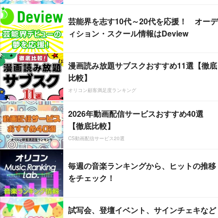
芸能界を志す10代～20代を応援！ オーデ
ィション・スクール情報はDeview
漫画読み放題サブスクおすすめ11選【徹底
比較】
オリコン顧客満足度ランキング
2026年動画配信サービスおすすめ40選
【徹底比較】
CS動画配信サービス20選
毎週の音楽ランキングから、ヒットの推移
をチェック！
試写会、登壇イベント、サインチェキなど