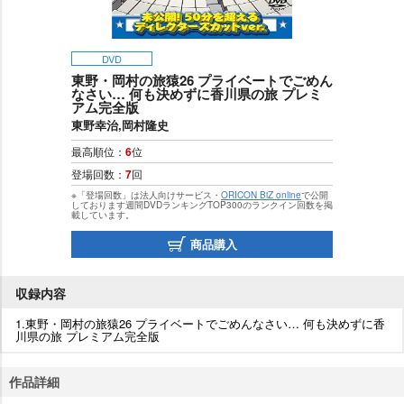
DVD
東野・岡村の旅猿26 プライベートでごめん
なさい… 何も決めずに香川県の旅 プレミ
アム完全版
東野幸治,岡村隆史
最高順位：
6
位
登場回数：
7
回
※「登場回数」は法人向けサービス・
ORICON BiZ online
で公開
しております週間DVDランキングTOP300のランクイン回数を掲
載しています。
商品購入
収録内容
1.東野・岡村の旅猿26 プライベートでごめんなさい… 何も決めずに香
川県の旅 プレミアム完全版
作品詳細