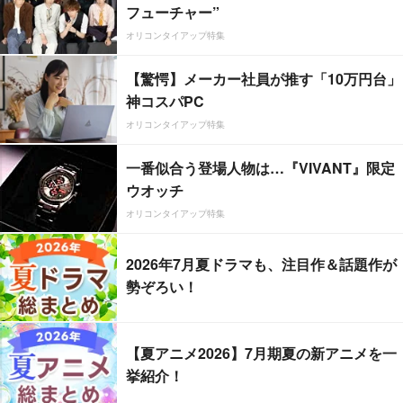
フューチャー”
オリコンタイアップ特集
【驚愕】メーカー社員が推す「10万円台」
神コスパPC
オリコンタイアップ特集
一番似合う登場人物は…『VIVANT』限定
ウオッチ
オリコンタイアップ特集
2026年7月夏ドラマも、注目作＆話題作が
勢ぞろい！
【夏アニメ2026】7月期夏の新アニメを一
挙紹介！