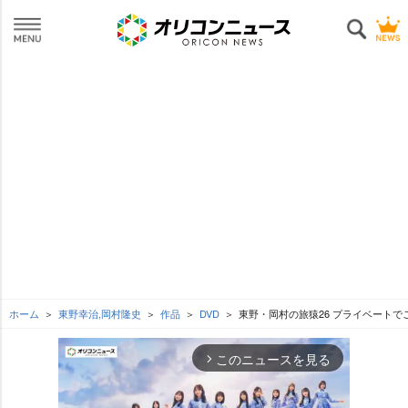
ホーム
東野幸治,岡村隆史
作品
DVD
東野・岡村の旅猿26 プライベートで
このニュースを見る
arrow_forward_ios