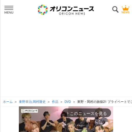
ホーム
東野幸治,岡村隆史
作品
DVD
東野・岡村の旅猿21 プライベートで
このニュースを見る
arrow_forward_ios