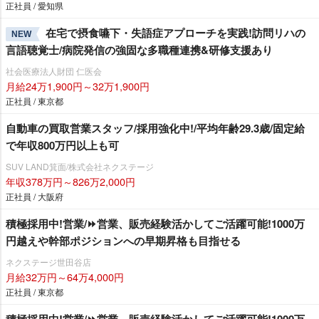
正社員 / 愛知県
在宅で摂食嚥下・失語症アプローチを実践!訪問リハの
NEW
言語聴覚士/病院発信の強固な多職種連携&研修支援あり
社会医療法人財団 仁医会
月給24万1,900円～32万1,900円
正社員 / 東京都
自動車の買取営業スタッフ/採用強化中!/平均年齢29.3歳/固定給
で年収800万円以上も可
SUV LAND箕面/株式会社ネクステージ
年収378万円～826万2,000円
正社員 / 大阪府
積極採用中!営業/⏩️営業、販売経験活かしてご活躍可能!1000万
円越えや幹部ポジションへの早期昇格も目指せる
ネクステージ世田谷店
月給32万円～64万4,000円
正社員 / 東京都