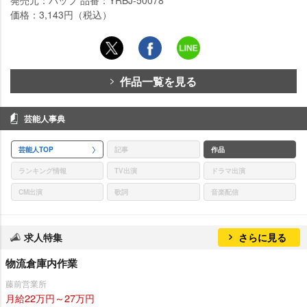
発売元：バップ 品番：YRBJ-50078
価格：3,143円（税込）
作品一覧を見る
芸能人事典
芸能人TOP
記事
作品
ランキング情報
TV出演
ドラマ出演
CM出演
歌詞
音楽配信
求人特集
さらに見る
物流倉庫内作業
藤前営業所
月給22万円～27万円