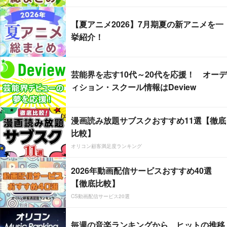
【夏アニメ2026】7月期夏の新アニメを一
挙紹介！
芸能界を志す10代～20代を応援！ オーデ
ィション・スクール情報はDeview
漫画読み放題サブスクおすすめ11選【徹底
比較】
オリコン顧客満足度ランキング
2026年動画配信サービスおすすめ40選
【徹底比較】
CS動画配信サービス20選
毎週の音楽ランキングから、ヒットの推移