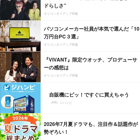
ドらしさ”
オリコンタイアップ特集
パソコンメーカー社員が本気で選んだ「10
万円台PC３選」
オリコンタイアップ特集
『VIVANT』限定ウオッチ、プロデューサ
ーの感想は
オリコンタイアップ特集
自販機にピッ！ですぐに買えちゃう
（PR）ジハンピ
2026年7月夏ドラマも、注目作＆話題作が
勢ぞろい！