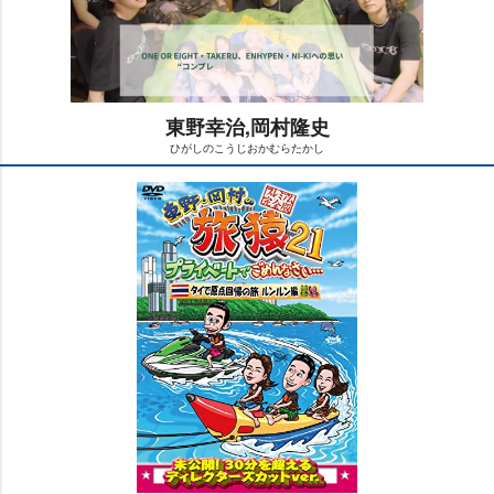
東野幸治,岡村隆史
ひがしのこうじおかむらたかし
M
u
t
e