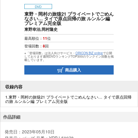
DVD
東野・岡村の旅猿21 プライベートでごめん
なさい… タイで原点回帰の旅 ルンルン編
プレミアム完全版
東野幸治,岡村隆史
最高順位：
11
位
登場回数：
8
回
※「登場回数」は法人向けサービス・
ORICON BiZ online
で公開
しております週間DVDランキングTOP300のランクイン回数を掲
載しています。
商品購入
収録内容
1.東野・岡村の旅猿21 プライベートでごめんなさい… タイで原点回帰
の旅 ルンルン編 プレミアム完全版
作品詳細
発売日：2023年05月10日