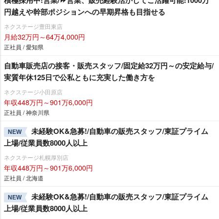
積極採用中!営業/⏩️営業、販売経験活かしてご活躍可能!1000万
円越えや幹部ポジションへの早期昇格も目指せる
ネクステージ豊田東店
月給32万円～64万4,000円
正社員 / 愛知県
自動車販売店の接客・販売スタッフ/固定給32万円～の安定給与/
実質年休125日で公私ともに充実した働き方を
ネクステージ小田原店
年収448万円～901万6,000円
正社員 / 神奈川県
未経験OK&急募!/自動車の販売スタッフ/東証プライム
NEW
上場/従業員数8000人以上
ネクステージ札幌厚別店
年収448万円～901万6,000円
正社員 / 北海道
未経験OK&急募!/自動車の販売スタッフ/東証プライム
NEW
上場/従業員数8000人以上