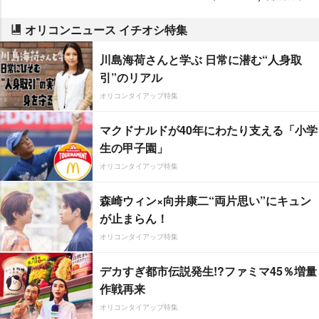
オリコンニュース イチオシ特集
川島海荷さんと学ぶ 日常に潜む“人身取
引”のリアル
オリコンタイアップ特集
マクドナルドが40年にわたり支える「小学
生の甲子園」
オリコンタイアップ特集
森崎ウィン×向井康二“両片思い”にキュン
が止まらん！
オリコンタイアップ特集
デカすぎ都市伝説発生!?ファミマ45％増量
作戦再来
オリコンタイアップ特集