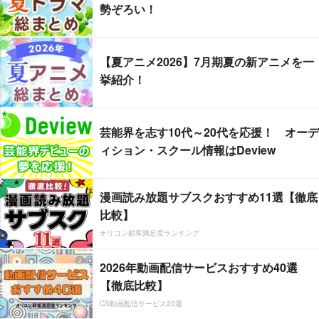
勢ぞろい！
【夏アニメ2026】7月期夏の新アニメを一
挙紹介！
芸能界を志す10代～20代を応援！ オーデ
ィション・スクール情報はDeview
漫画読み放題サブスクおすすめ11選【徹底
比較】
オリコン顧客満足度ランキング
2026年動画配信サービスおすすめ40選
【徹底比較】
CS動画配信サービス20選