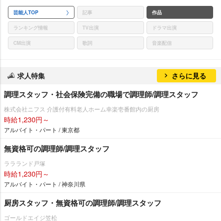
芸能人TOP
記事
作品
ランキング情報
TV出演
ドラマ出演
CM出演
歌詞
音楽配信
求人特集
さらに見る
調理スタッフ・社会保険完備の職場で調理師/調理スタッフ
株式会社ニフス 介護付有料老人ホーム幸楽壱番館内の厨房
時給1,230円～
アルバイト・パート / 東京都
無資格可の調理師/調理スタッフ
ララランド戸塚
時給1,230円～
アルバイト・パート / 神奈川県
厨房スタッフ・無資格可の調理師/調理スタッフ
ゴールドエイジ笠松