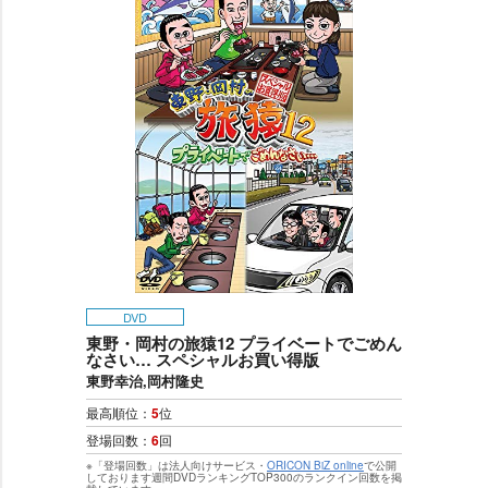
DVD
東野・岡村の旅猿12 プライベートでごめん
なさい… スペシャルお買い得版
東野幸治,岡村隆史
最高順位：
5
位
登場回数：
6
回
※「登場回数」は法人向けサービス・
ORICON BiZ online
で公開
しております週間DVDランキングTOP300のランクイン回数を掲