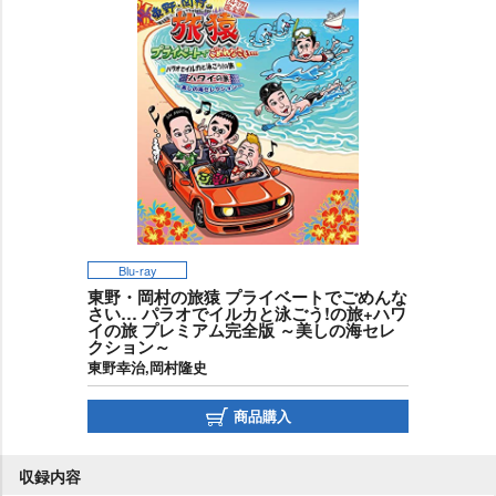
Blu-ray
東野・岡村の旅猿 プライベートでごめんな
さい… パラオでイルカと泳ごう!の旅+ハワ
イの旅 プレミアム完全版 ～美しの海セレ
クション～
東野幸治,岡村隆史
商品購入
収録内容