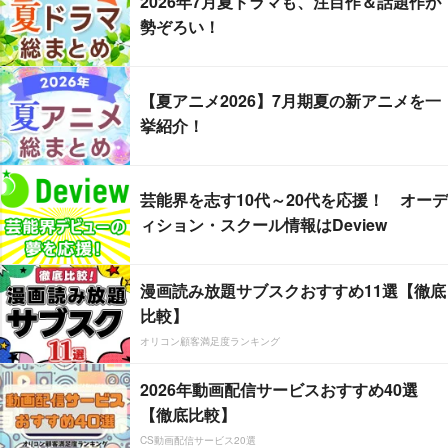
2026年7月夏ドラマも、注目作＆話題作が
勢ぞろい！
【夏アニメ2026】7月期夏の新アニメを一
挙紹介！
芸能界を志す10代～20代を応援！ オーデ
ィション・スクール情報はDeview
漫画読み放題サブスクおすすめ11選【徹底
比較】
オリコン顧客満足度ランキング
2026年動画配信サービスおすすめ40選
【徹底比較】
CS動画配信サービス20選