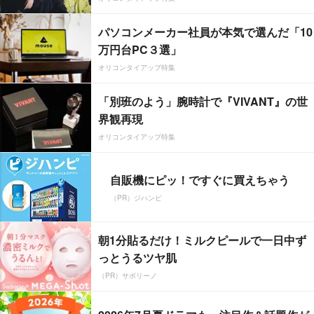
パソコンメーカー社員が本気で選んだ「10
万円台PC３選」
オリコンタイアップ特集
「別班のよう」腕時計で『VIVANT』の世
界観再現
オリコンタイアップ特集
自販機にピッ！ですぐに買えちゃう
（PR）ジハンピ
朝1分貼るだけ！ミルクピールで一日中ず
っとうるツヤ肌
（PR）サボリーノ