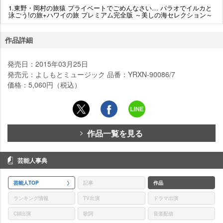
1.東野・岡村の旅猿 プライベートでごめんなさい… パラオでイルカと
泳ごう!の旅+ハワイの旅 プレミアム完全版 ～美しの海セレクション～
作品詳細
発売日：2015年03月25日
発売元：よしもとミュージック 品番：YRXN-90086/7
価格：5,060円（税込）
作品一覧を見る
芸能人事典
芸能人TOP
記事
作品
ランキング情報
TV出演
ドラマ出演
CM出演
歌詞
音楽配信