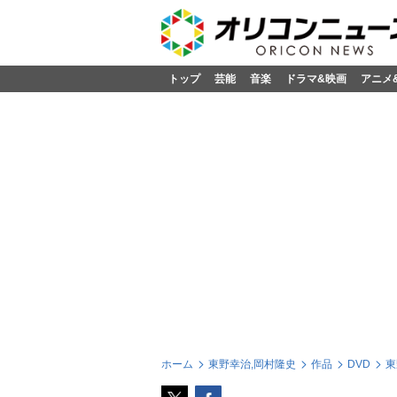
トップ
芸能
音楽
ドラマ&映画
アニメ
ホーム
東野幸治,岡村隆史
作品
DVD
東