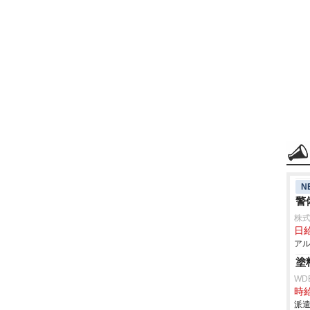
N
警
株式
日給
アル
塗
WD
時給
派遣