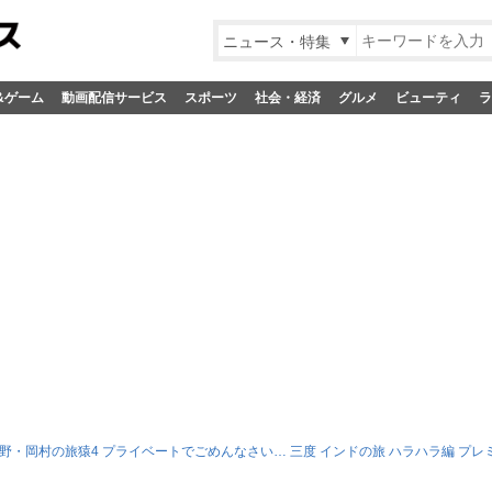
ニュース・特集
&ゲーム
動画配信サービス
スポーツ
社会・経済
グルメ
ビューティ
ラ
野・岡村の旅猿4 プライベートでごめんなさい… 三度 インドの旅 ハラハラ編 プレ