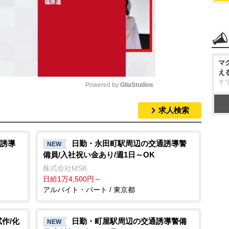
マ
え
オ
Powered by 
GliaStudios
求人検索
M
u
t
誘導
日勤・永田町駅周辺の交通誘導警
NEW
備員/入社祝い金あり/週1日～OK
e
株式会社MSK
日給1万4,500円～
アルバイト・パート / 東京都
作/化
日勤・町屋駅周辺の交通誘導警備
NEW