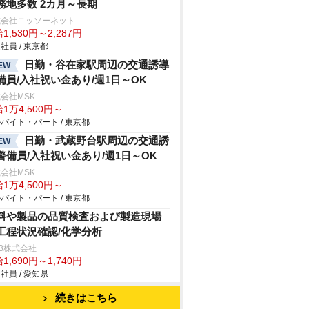
務地多数 2カ月～長期
式会社ニッソーネット
1,530円～2,287円
社員 / 東京都
日勤・谷在家駅周辺の交通誘導
EW
備員/入社祝い金あり/週1日～OK
会社MSK
1万4,500円～
バイト・パート / 東京都
日勤・武蔵野台駅周辺の交通誘
EW
警備員/入社祝い金あり/週1日～OK
会社MSK
1万4,500円～
バイト・パート / 東京都
料や製品の品質検査および製造現場
工程状況確認/化学分析
B株式会社
1,690円～1,740円
社員 / 愛知県
続きはこちら