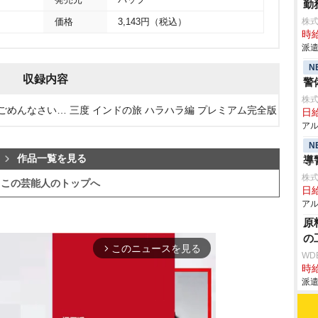
発売元
バップ
勤
株
価格
3,143円（税込）
時給
派遣
N
収録内容
警
株式
でごめんなさい… 三度 インドの旅 ハラハラ編 プレミアム完全版
日給
アル
N
作品一覧を見る
導
株式
この芸能人のトップへ
日給
アル
原
の
このニュースを見る
arrow_forward_ios
WD
時給
派遣