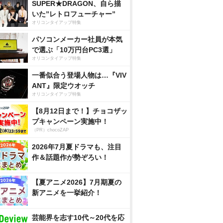
SUPER★DRAGON、自ら描
いた”レトロフューチャー”
オリコンタイアップ特集
パソコンメーカー社員が本気
で選ぶ「10万円台PC3選」
オリコンタイアップ特集
一番似合う登場人物は…『VIV
ANT』限定ウオッチ
オリコンタイアップ特集
【8月12日まで！】チョコザッ
プキャンペーン実施中！
（PR）chocoZAP
2026年7月夏ドラマも、注目
作＆話題作が勢ぞろい！
【夏アニメ2026】7月期夏の
新アニメを一挙紹介！
芸能界を志す10代～20代を応