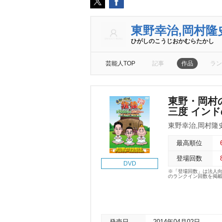
東野幸治,岡村隆
ひがしのこうじおかむらたかし
芸能人TOP
記事
作品
ラン
東野・岡村
三度 イン
東野幸治,岡村隆
最高順位
登場回数
DVD
※「登場回数」は法人
のランクイン回数を掲