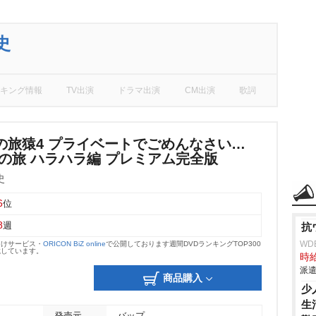
史
キング情報
TV出演
ドラマ出演
CM出演
歌詞
の旅猿4 プライベートでごめんなさい…
ドの旅 ハラハラ編 プレミアム完全版
史
6
位
8
週
抗
WD
向けサービス・
ORICON BiZ online
で公開しております週間DVDランキングTOP300
載しています。
時給
派遣
商品購入
少
生