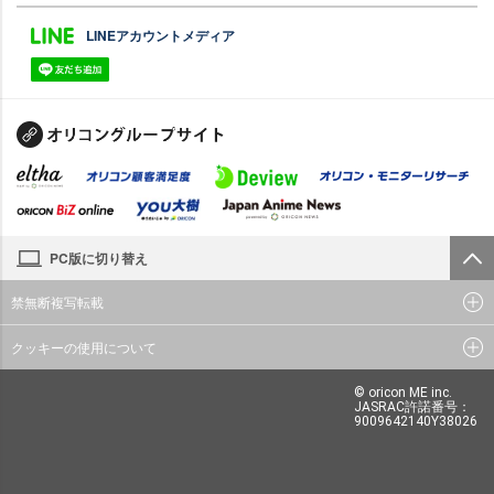
LINEアカウントメディア
PC版に切り替え
禁無断複写転載
クッキーの使用について
© oricon ME inc.
JASRAC許諾番号：
9009642140Y38026