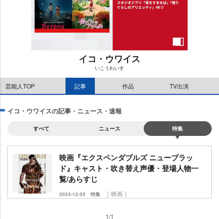
イコ・ウワイス
いこうわいす
M
芸能人TOP
記事
作品
TV出演
u
t
e
イコ・ウワイスの記事・ニュース・速報
すべて
ニュース
特集
映画『エクスペンダブルズ ニューブラッ
ド』キャスト・吹き替え声優・登場人物一
覧/あらすじ
｜映画｜
2023-12-25
特集
1/1