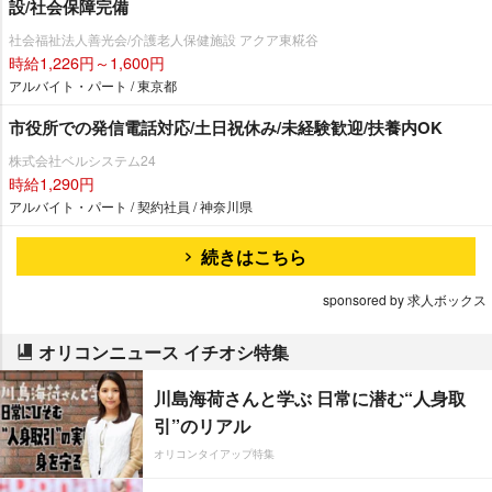
設/社会保障完備
社会福祉法人善光会/介護老人保健施設 アクア東糀谷
時給1,226円～1,600円
アルバイト・パート / 東京都
市役所での発信電話対応/土日祝休み/未経験歓迎/扶養内OK
株式会社ベルシステム24
時給1,290円
アルバイト・パート / 契約社員 / 神奈川県
続きはこちら
sponsored by 求人ボックス
オリコンニュース イチオシ特集
川島海荷さんと学ぶ 日常に潜む“人身取
引”のリアル
オリコンタイアップ特集