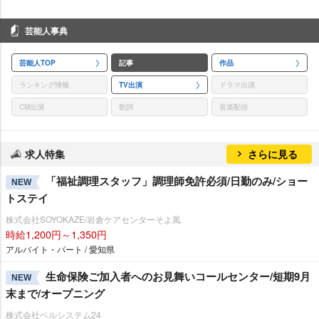
芸能人事典
芸能人TOP
記事
作品
ランキング情報
TV出演
ドラマ出演
CM出演
歌詞
音楽配信
求人特集
さらに見る
「福祉調理スタッフ」調理師免許必須/日勤のみ/ショー
NEW
トステイ
株式会社SOYOKAZE/岩倉ケアセンターそよ風
時給1,200円～1,350円
アルバイト・パート / 愛知県
生命保険ご加入者へのお見舞いコールセンター/短期9月
NEW
末まで/オープニング
株式会社ベルシステム24