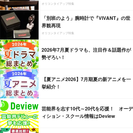
オリコンタイアップ特集
「別班のよう」腕時計で『VIVANT』の世
界観再現
オリコンタイアップ特集
2026年7月夏ドラマも、注目作＆話題作が
勢ぞろい！
【夏アニメ2026】7月期夏の新アニメを一
挙紹介！
芸能界を志す10代～20代を応援！ オーデ
ィション・スクール情報はDeview