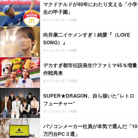
マクドナルドが40年にわたり支える「小学
生の甲子園」
オリコンタイアップ特集
向井康二イケメンすぎ！純愛『（LOVE
SONG）』
オリコンタイアップ特集
デカすぎ都市伝説発生!?ファミマ45％増量
作戦再来
オリコンタイアップ特集
SUPER★DRAGON、自ら描いた”レトロ
フューチャー”
オリコンタイアップ特集
パソコンメーカー社員が本気で選んだ「10
万円台PC３選」