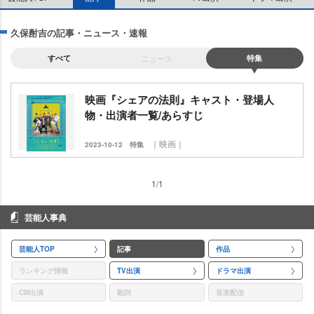
久保酎吉の記事・ニュース・速報
すべて
ニュース
特集
映画『シェアの法則』キャスト・登場人
物・出演者一覧/あらすじ
｜映画｜
2023-10-12
特集
1/1
芸能人事典
芸能人TOP
記事
作品
ランキング情報
TV出演
ドラマ出演
CM出演
歌詞
音楽配信