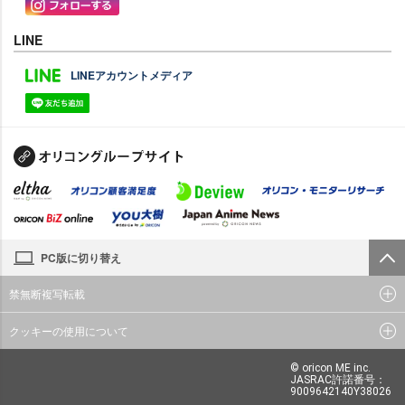
LINE
LINEアカウントメディア
PC版に切り替え
禁無断複写転載
クッキーの使用について
© oricon ME inc.
JASRAC許諾番号：
9009642140Y38026