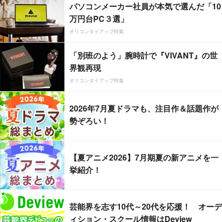
パソコンメーカー社員が本気で選んだ「10
万円台PC３選」
オリコンタイアップ特集
「別班のよう」腕時計で『VIVANT』の世
界観再現
オリコンタイアップ特集
2026年7月夏ドラマも、注目作＆話題作が
勢ぞろい！
【夏アニメ2026】7月期夏の新アニメを一
挙紹介！
芸能界を志す10代～20代を応援！ オーデ
ィション・スクール情報はDeview