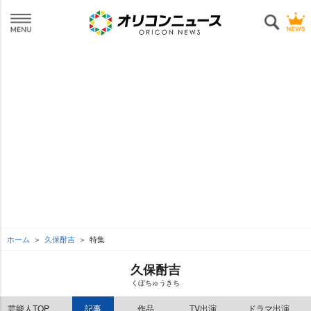
ホーム
久保酎吉
特集
久保酎吉
くぼちゅうきち
芸能人TOP
記事
作品
TV出演
ドラマ出演